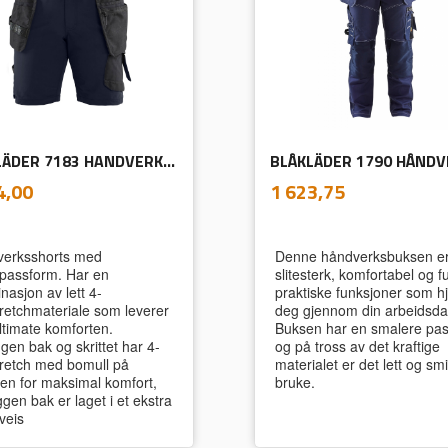
BLÅKLÄDER 7183 HANDVERKSSHORTS 4 VEISSTRETCH DAME
inkl.
inkl.
Pris
4,00
1 623,75
mva.
mva.
erksshorts med
Denne håndverksbuksen e
assform. Har en
slitesterk, komfortabel og fu
nasjon av lett 4-
praktiske funksjoner som hj
tretchmateriale som leverer
deg gjennom din arbeidsda
ltimate komforten.
Buksen har en smalere pa
gen bak og skrittet har 4-
og på tross av det kraftige
tretch med bomull på
materialet er det lett og sm
den for maksimal komfort,
bruke.
gen bak er laget i et ekstra
-veis