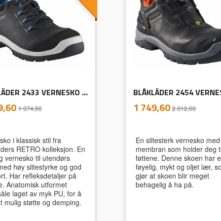
BLÅKLÄDER 2433 VERNESKO RETRO
inkl.
inkl.
ud
Tilbud
9,60
1 749,60
1 374,50
2 312,00
mva.
mva.
ko i klassisk stil fra
En slitesterk vernesko med
äders RETRO kolleksjon. En
membran som holder deg t
ig vernesko til utendørs
føttene. Denne skoen har e
med høy slitestyrke og god
føyelig, mykt og oljet lær, 
t. Har refleksdetaljer på
gjør at skoen blir meget
e. Anatomisk utformet
behagelig å ha på.
såle laget av myk PU, for å
st mulig støtte og demping.