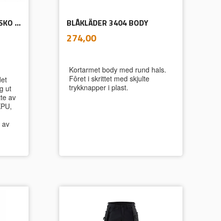
BLÅKLÄDER 2442 VERNESKO CRADLE
BLÅKLÄDER 3404 BODY
inkl.
Pris
274,00
mva.
Kortarmet body med rund hals.
Fôret i skrittet med skjulte
det
trykknapper i plast.
g ut
te av
KPU,
e av