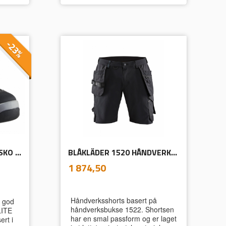
-23%
BLÅKLÄDER 2450 VERNESKO ELITE
BLÅKLÄDER 1520 HÅNDVERKSSHORTS I 4-VEISSTRETCH
inkl.
Pris
1 874,50
mva.
Håndverksshorts basert på
d god
håndverksbukse 1522. Shortsen
LITE
har en smal passform og er laget
ert i