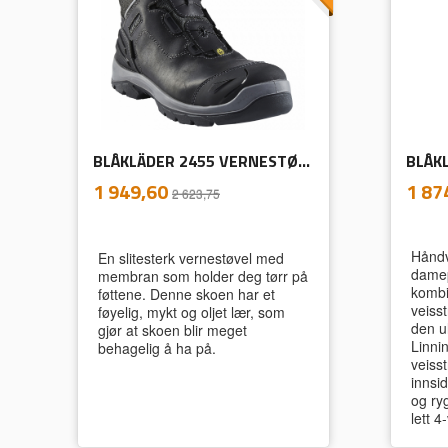
BLÅKLÄDER 2455 VERNESTØVEL ELITE WR
inkl.
Tilbud
Pris
1 949,60
1 87
2 623,75
mva.
Håndv
En slitesterk vernestøvel med
damep
membran som holder deg tørr på
kombi
føttene. Denne skoen har et
veiss
føyelig, mykt og oljet lær, som
den u
gjør at skoen blir meget
Linnin
behagelig å ha på.
veiss
innsi
og ryg
lett 4