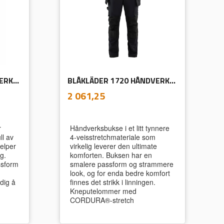
BLÅKLÄDER 1790 HÅNDVERKSBUKSE STRETCH
BLÅKLÄDER 1720 HÅNDVERKSBUKSE 4-VEISSTRETCH MED AVTAGBARE HENGELOMMER
inkl.
Pris
2 061,25
mva.
r
Håndverksbukse i et litt tynnere
ll av
4-veisstretchmateriale som
elper
virkelig leverer den ultimate
g.
komforten. Buksen har en
ssform
smalere passform og strammere
look, og for enda bedre komfort
idig å
finnes det strikk i linningen.
Kneputelommer med
CORDURA®-stretch