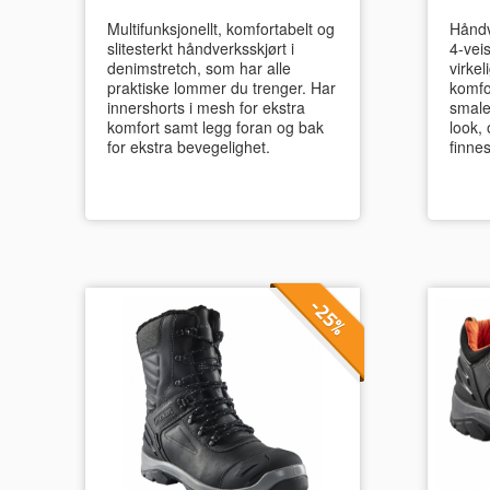
Multifunksjonellt, komfortabelt og
Håndve
slitesterkt håndverksskjørt i
4-vei
denimstretch, som har alle
virkel
praktiske lommer du trenger. Har
komfo
innershorts i mesh for ekstra
smale
komfort samt legg foran og bak
look,
for ekstra bevegelighet.
finnes
-25%