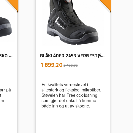
BLÅKLÄDER 2454 VERNESKO ELITE WR
BLÅKLÄDER 2453 VERNESTØVEL ELITE
inkl.
Tilbud
1 899,20
2 498,75
mva.
En kvalitets vernestøvel i
ørr på
slitesterk og fleksibel mikrofiber.
t
Støvelen har Freelock-løsning
som
som gjør det enkelt å komme
både inn og ut av skoene.