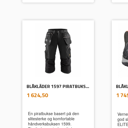
BLÅKLÄDER 1597 PIRATBUKSE MED STRETCH
inkl.
Pris
Tilb
1 624,50
1 74
mva.
En piratbukse basert på den
Verne
slitesterke og komfortable
god sl
håndverksbuksen 1599.
ELITE