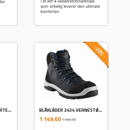
i et lett 4-veisstretchmateriale
ter
som virkelig leverer den ultimate
komforten.
-23%
BLÅKLÄDER 3431 T-SKJORTE 3D-PRINT DAME
BLÅKLÄDER 2434 VERNESTØVEL RETRO
inkl.
Tilbud
1 149,60
1 499,50
mva.