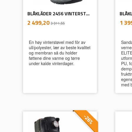
BLÅKLÄDER 2456 VINTERSTØVEL ELITE
inkl.
Tilbud
Tilb
2 499,20
1 39
3 311,55
mva.
En høy vinterstøvel med fôr av
Sanda
ull/polyester, lær av beste kvalitet
verne
og membran så du holder
ELITE
føttene dine varme og tørre
utfor
under kalde vinterdager.
PU, fo
dempi
frukt
egens
med b
-26%