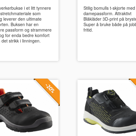
rkerbukse i et litt tynnere
Stilig bomulls t-skjorte med
sstretchmateriale som
damepassform. Attraktivt
ig leverer den ultimate
Blåkläder 3D-print på bryste
rten. Buksen har en
Super å bruke både på job
re passform og strammere
fritid.
 og for enda bedre komfort
 det strikk i linningen.
-20%