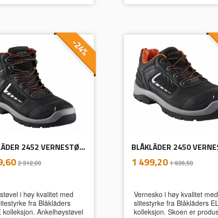
-24%
BLÅKLÄDER 2452 VERNESTØVEL ELITE
inkl.
inkl.
ud
Tilbud
9,60
1 499,20
2 312,00
1 936,50
mva.
mva.
støvel i høy kvalitet med
Vernesko i høy kvalitet me
itestyrke fra Blåkläders
slitestyrke fra Blåkläders E
 kolleksjon. Ankelhøystøvel
kolleksjon. Skoen er produs