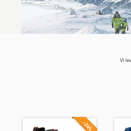
Vi le
-24%