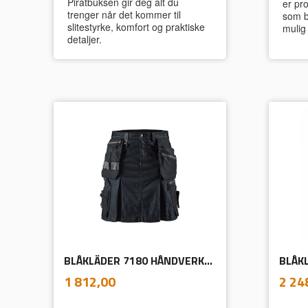
Piratbuksen gir deg alt du
er pro
trenger når det kommer til
som b
slitestyrke, komfort og praktiske
mulig
detaljer.
BLÅKLÄDER 7180 HÅNDVERKSSKJØRT MED STRETCH
inkl.
Pris
Pris
1 812,00
2 24
mva.