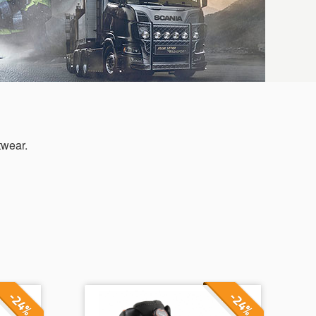
twear.
-24%
-24%