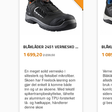
BLÅKLÄDER 2451 VERNESKO ELITE
inkl.
Tilbud
Tilb
1 699,20
1 08
2 236,50
mva.
En meget solid vernesko i
Vernes
slitesterk og fleksibel mikrofiber.
Blåkl
Skoen har Freelock-løsning som
allsid
gjør det enkelt å komme både
bruk 
inn og ut av skoene. Med tekstil
komfor
spikertrampbeskyttelse, tåhette
siden
av aluminium og TPU-forsterket
inner
tå- og hælkappe, håndterer
gi be
denne skoe