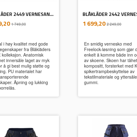
BLÅKLÄDER 2449 VERNESANDAL ELITE
inkl.
inkl.
ud
Tilbud
9,20
1 699,20
1 749,00
2 249,00
mva.
mva.
l i høy kvalitet med gode
En smidig vernesko med
egenskaper fra Blåkläders
Freelock-løsning som gjør 
 kolleksjon. Anatomisk
enkelt å komme både inn o
met innersåle laget av myk
av skoene. Skoen har tåhet
r å gi best mulig støtte og
kompositt, forsterket med 
ng. PU materialet har
spikertrampbeskyttelse av
transporterende
tekstilmateriale og yttersål
kaper. Åpning og lukking
gummi.
orrelås.