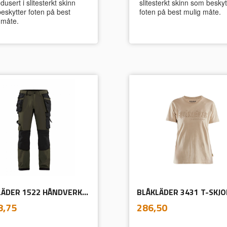
dusert i slitesterkt skinn
slitesterkt skinn som beskyt
eskytter foten på best
foten på best mulig måte.
 måte.
BLÅKLÄDER 1522 HÅNDVERKERBUKSE I 4-VEISSTRETCH
inkl.
inkl.
Pris
8,75
286,50
mva.
mva.