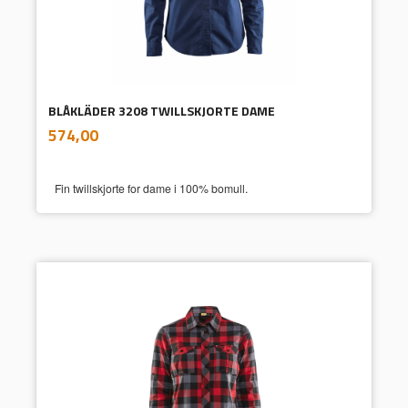
BLÅKLÄDER 3208 TWILLSKJORTE DAME
inkl.
Pris
574,00
mva.
Fin twillskjorte for dame i 100% bomull.