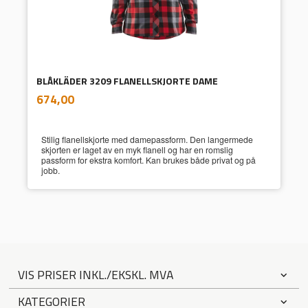
BLÅKLÄDER 3209 FLANELLSKJORTE DAME
inkl.
Pris
674,00
mva.
Stilig flanellskjorte med damepassform. Den langermede
skjorten er laget av en myk flanell og har en romslig
passform for ekstra komfort. Kan brukes både privat og på
jobb.
VIS PRISER INKL./EKSKL. MVA
KATEGORIER