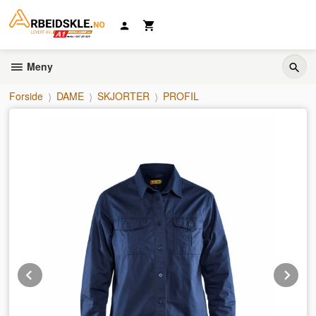
Gå
til
innholdet
Meny
Forside
DAME
SKJORTER
PROFIL
Prev
Ne