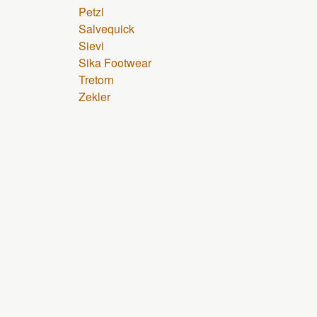
Petzl
Salvequick
Sievi
Sika Footwear
Tretorn
Zekler