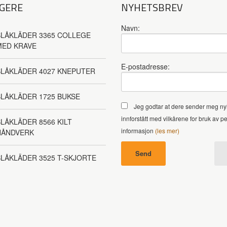
GERE
NYHETSBREV
Navn:
LÅKLÄDER 3365 COLLEGE
MED KRAVE
E-postadresse:
BLÅKLÄDER 4027 KNEPUTER
LÅKLÄDER 1725 BUKSE
Jeg godtar at dere sender meg ny
innforstått med vilkårene for bruk av p
LÅKLÄDER 8566 KILT
informasjon
(les mer)
HÅNDVERK
LÅKLÄDER 3525 T-SKJORTE