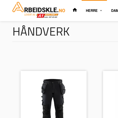
Gå
til
HERRE
DA
innholdet
HÅNDVERK