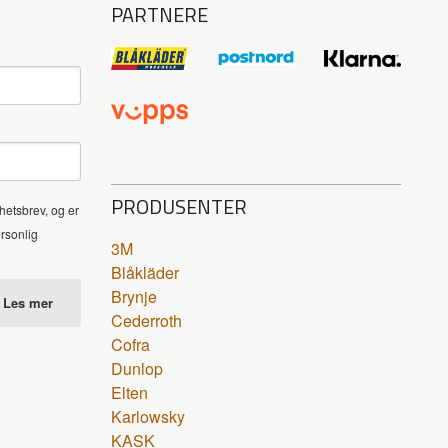
PARTNERE
PRODUSENTER
hetsbrev, og er
ersonlig
3M
Blåkläder
Brynje
Les mer
Cederroth
Cofra
Dunlop
Elten
Karlowsky
KASK