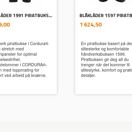
BLÅKLÄDER 1991 PIRATBUKSE HÅNDVERK STRETCH X1900
inkl.
inkl.
Pris
9,00
1 624,50
mva.
mva.
sterk piratbukse i Cordura®
En piratbukse basert på de
 stretch med
slitesterke og komfortable
hpaneler for optimal
håndverksbuksen 1599.
elsesfrihet.
Piratbuksen gir deg alt du
utelommer i CORDURA®-
trenger når det kommer til
ch med toppmating for
slitestyrke, komfort og prak
rt ved arbeid på knærne.
detaljer.