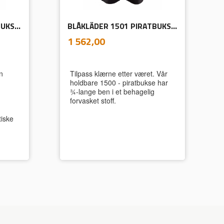
BLÅKLÄDER 1597 PIRATBUKSE MED STRETCH
BLÅKLÄDER 1501 PIRATBUKSE HÅNDVERK X1500
inkl.
Pris
1 562,00
mva.
n
Tilpass klærne etter været. Vår
holdbare 1500 - piratbukse har
¾-lange ben i et behagelig
forvasket stoff.
tiske