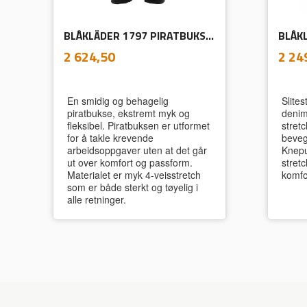
BLÅKLÄDER 1797 PIRATBUKSE HÅNDVERK 4-VEISSTRETCH
inkl.
Pris
Pris
2 624,50
2 24
mva.
En smidig og behagelig
Slite
piratbukse, ekstremt myk og
denim
fleksibel. Piratbuksen er utformet
stretc
for å takle krevende
beveg
arbeidsoppgaver uten at det går
Knep
ut over komfort og passform.
stret
Materialet er myk 4-veisstretch
komfo
som er både sterkt og tøyelig i
alle retninger.