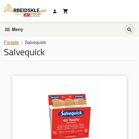
Gå
til
innholdet
Meny
Forside
Salvequick
Salvequick