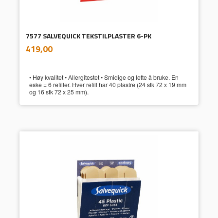
7577 SALVEQUICK TEKSTILPLASTER 6-PK
inkl.
Pris
419,00
mva.
• Høy kvalitet • Allergitestet • Smidige og lette å bruke. En
eske = 6 refiller. Hver refill har 40 plastre (24 stk 72 x 19 mm
og 16 stk 72 x 25 mm).