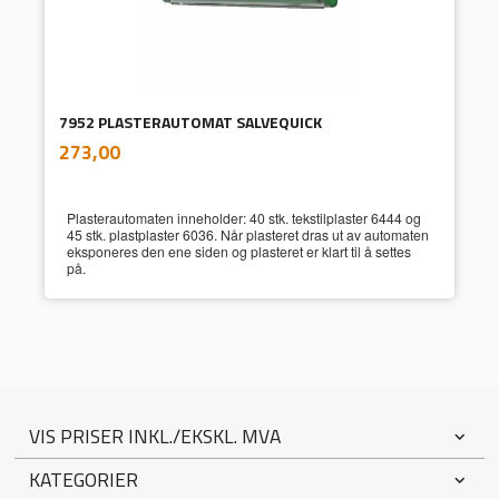
7952 PLASTERAUTOMAT SALVEQUICK
inkl.
Pris
273,00
mva.
Plasterautomaten inneholder: 40 stk. tekstilplaster 6444 og
45 stk. plastplaster 6036. Når plasteret dras ut av automaten
eksponeres den ene siden og plasteret er klart til å settes
på.
VIS PRISER INKL./EKSKL. MVA
KATEGORIER