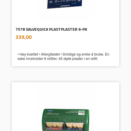
7578 SALVEQUICK PLASTPLASTER 6-PK
inkl.
Pris
339,00
mva.
• Høy kvalitet • Allergitestet • Smidige og enkle å bruke. En
eske inneholder 6 refiller. 45 stykk plaster i en refill