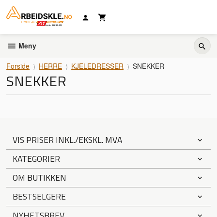
Gå
til
innholdet
Meny
Forside
HERRE
KJELEDRESSER
SNEKKER
SNEKKER
VIS PRISER INKL./EKSKL. MVA
KATEGORIER
OM BUTIKKEN
BESTSELGERE
NYHETSBREV