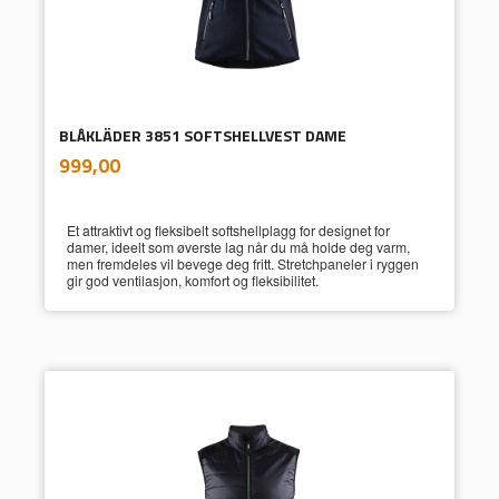
BLÅKLÄDER 3851 SOFTSHELLVEST DAME
inkl.
Pris
999,00
mva.
Et attraktivt og fleksibelt softshellplagg for designet for
damer, ideelt som øverste lag når du må holde deg varm,
men fremdeles vil bevege deg fritt. Stretchpaneler i ryggen
gir god ventilasjon, komfort og fleksibilitet.