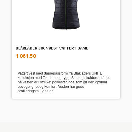
BLÅKLÄDER 3864 VEST VATTERT DAME
inkl.
Pris
1 061,50
mva.
Vattert vest med damepassform fra Blåkläders UNITE
kolleksjon med fôr i front og rygg. Side og skulderområdet
på vesten er i strikket polyester, noe som gir den optimal
bevegelighet og komfort. Vesten har gode
profileringsmuligheter.