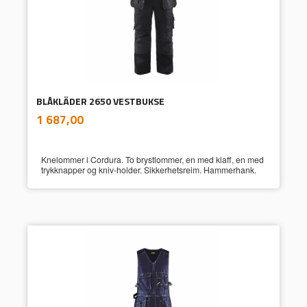
BLÅKLÄDER 2650 VESTBUKSE
inkl.
Pris
1 687,00
mva.
Knelommer i Cordura. To brystlommer, en med klaff, en med
trykknapper og kniv-holder. Sikkerhetsreim. Hammerhank.