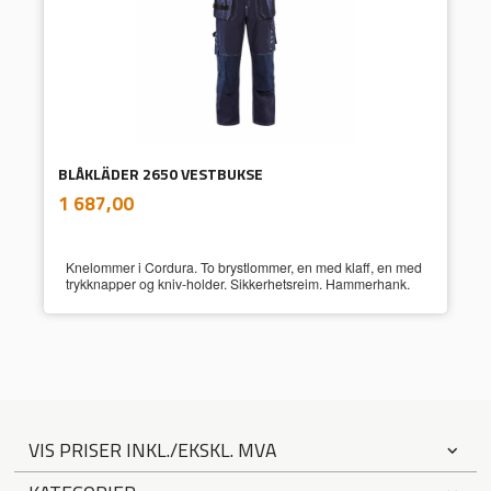
BLÅKLÄDER 2650 VESTBUKSE
inkl.
Pris
1 687,00
mva.
Knelommer i Cordura. To brystlommer, en med klaff, en med
trykknapper og kniv-holder. Sikkerhetsreim. Hammerhank.
VIS PRISER INKL./EKSKL. MVA