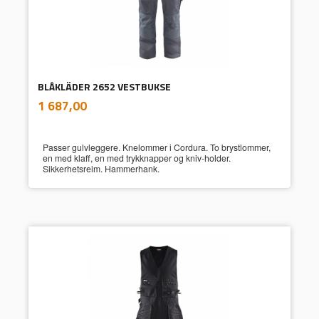
BLÅKLÄDER 2652 VESTBUKSE
inkl.
Pris
1 687,00
mva.
Passer gulvleggere. Knelommer i Cordura. To brystlommer,
en med klaff, en med trykknapper og kniv-holder.
Sikkerhetsreim. Hammerhank.