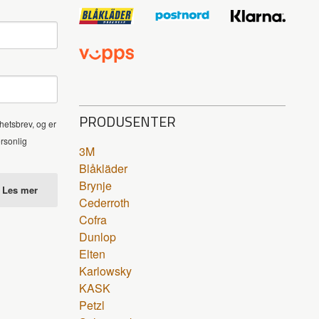
PRODUSENTER
hetsbrev, og er
ersonlig
3M
Blåkläder
Brynje
Les mer
Cederroth
Cofra
Dunlop
Elten
Karlowsky
KASK
Petzl