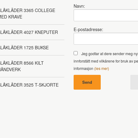
Navn:
LÅKLÄDER 3365 COLLEGE
MED KRAVE
E-postadresse:
BLÅKLÄDER 4027 KNEPUTER
LÅKLÄDER 1725 BUKSE
Jeg godtar at dere sender meg ny
innforstått med vilkårene for bruk av p
LÅKLÄDER 8566 KILT
informasjon
(les mer)
HÅNDVERK
LÅKLÄDER 3525 T-SKJORTE