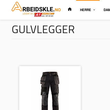
Gå
til
HERRE
DA
innholdet
GULVLEGGER