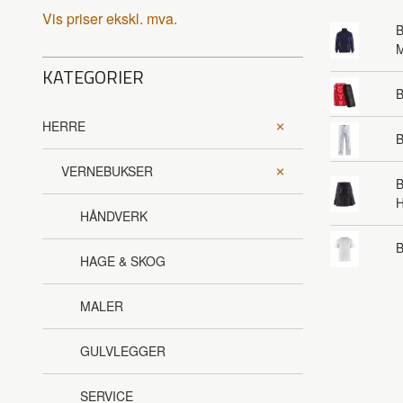
Vis priser ekskl. mva.
B
KATEGORIER
HERRE
B
VERNEBUKSER
B
HÅNDVERK
B
HAGE & SKOG
MALER
GULVLEGGER
SERVICE