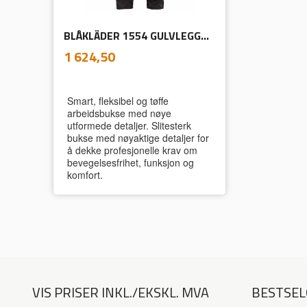
BLÅKLÄDER 1554 GULVLEGGERBUKSE MED STRETCH
inkl.
Pris
1 624,50
mva.
Smart, fleksibel og tøffe
arbeidsbukse med nøye
utformede detaljer. Slitesterk
bukse med nøyaktige detaljer for
å dekke profesjonelle krav om
bevegelsesfrihet, funksjon og
komfort.
VIS PRISER INKL./EKSKL. MVA
BESTSEL