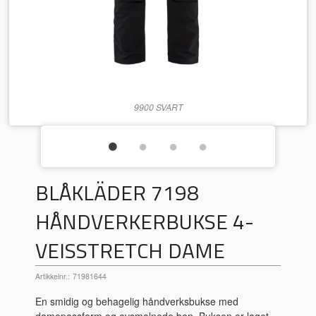
9900 SVART
BLÅKLÄDER 7198
HÅNDVERKERBUKSE 4-
VEISSTRETCH DAME
Artikkelnr.:
71981644
En smidig og behagelig håndverksbukse med
damepassform og avsmalnede ben. Buksen er laget