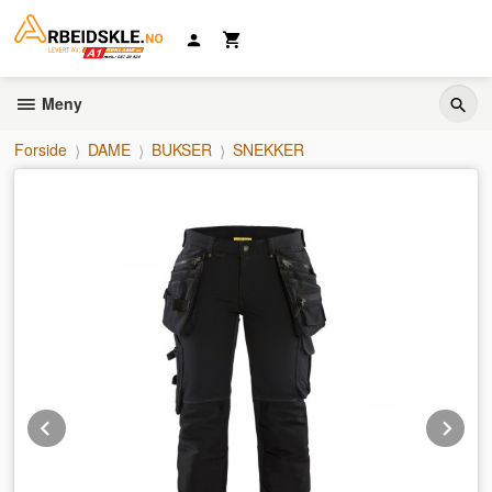
Gå
til
innholdet
Meny
Forside
DAME
BUKSER
SNEKKER
Prev
Ne