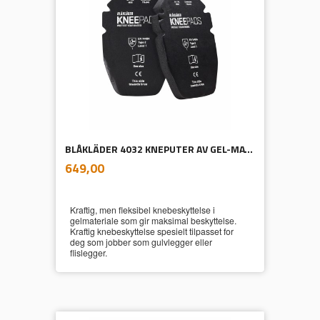
BLÅKLÄDER 4032 KNEPUTER AV GEL-MATERIALE 25 MM
inkl.
Pris
649,00
mva.
Kraftig, men fleksibel knebeskyttelse i
gelmateriale som gir maksimal beskyttelse.
Kraftig knebeskyttelse spesielt tilpasset for
deg som jobber som gulvlegger eller
flislegger.