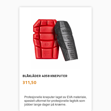
BLÅKLÄDER 4058 KNEPUTER
inkl.
Pris
311,50
mva.
Profesjonelle kneputer laget av EVA materiale,
spesielt utformet for profesjonelle fagfolk som
jobber lange dager på knærne.