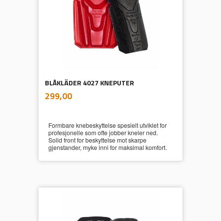
BLÅKLÄDER 4027 KNEPUTER
inkl.
Pris
299,00
mva.
Formbare knebeskyttelse spesielt utviklet for
profesjonelle som ofte jobber kneler ned.
Solid front for beskyttelse mot skarpe
gjenstander, myke inni for maksimal komfort.