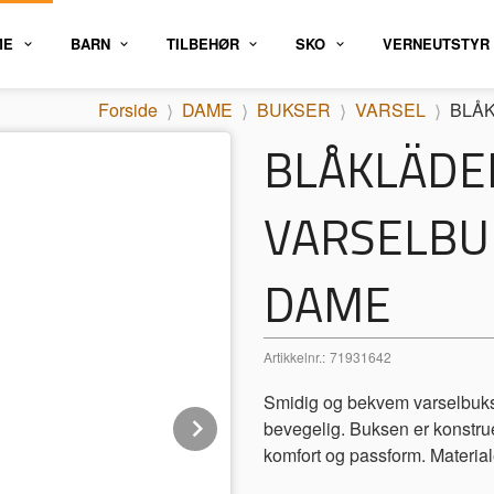
ME
BARN
TILBEHØR
SKO
VERNEUTSTYR
Forside
DAME
BUKSER
VARSEL
BLÅK
BLÅKLÄDE
VARSELBU
DAME
Artikkelnr.:
71931642
Smidig og bekvem varselbuks
Next
bevegelig. Buksen er konstru
komfort og passform. Material