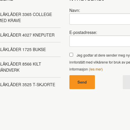
Navn:
LÅKLÄDER 3365 COLLEGE
MED KRAVE
E-postadresse:
BLÅKLÄDER 4027 KNEPUTER
LÅKLÄDER 1725 BUKSE
Jeg godtar at dere sender meg ny
innforstått med vilkårene for bruk av p
LÅKLÄDER 8566 KILT
informasjon
(les mer)
HÅNDVERK
LÅKLÄDER 3525 T-SKJORTE