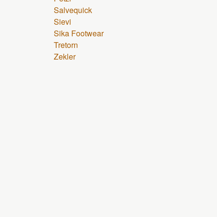
Salvequick
Sievi
Sika Footwear
Tretorn
Zekler