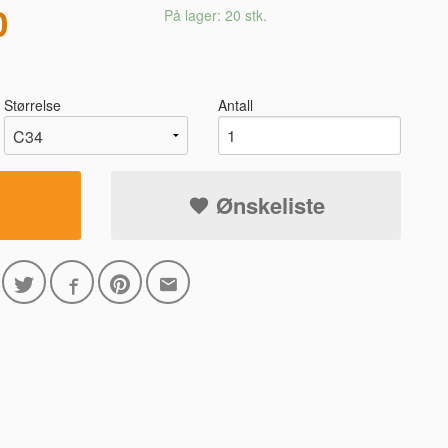
0
På lager: 20 stk.
Størrelse
Antall
8933 MARINEB
Ønskeliste