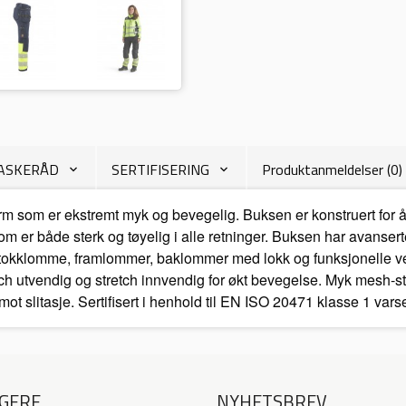
VASKERÅD
SERTIFISERING
Produktanmeldelser (0)
 som er ekstremt myk og bevegelig. Buksen er konstruert for å
 som er både sterk og tøyelig i alle retninger. Buksen har ava
tokklomme, framlommer, baklommer med lokk og funksjonelle v
vendig og stretch innvendig for økt bevegelse. Myk mesh-stre
 slitasje. Sertifisert i henhold til EN ISO 20471 klasse 1 vars
GERE
NYHETSBREV