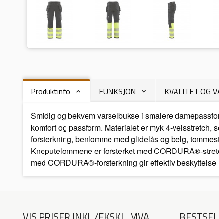
Produktinfo
FUNKSJON
KVALITET OG 
Smidig og bekvem varselbukse i smalere damepassform
komfort og passform. Materialet er myk 4-veisstretch,
forsterkning, benlomme med glidelås og belg, tommes
Kneputelommene er forsterket med CORDURA®-stretch ut
med CORDURA®-forsterkning gir effektiv beskyttelse mot
VIS PRISER INKL./EKSKL. MVA
BESTSEL