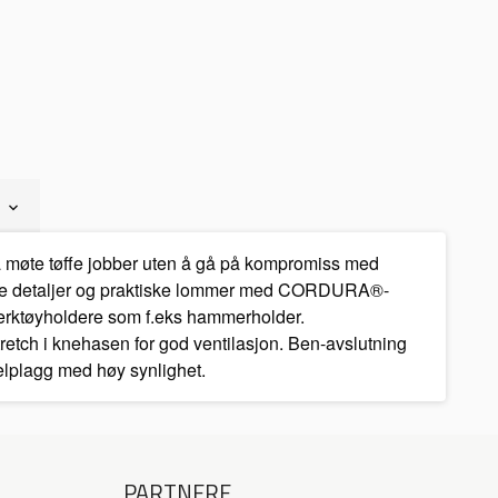
 møte tøffe jobber uten å gå på kompromiss med
nserte detaljer og praktiske lommer med CORDURA®-
erktøyholdere som f.eks hammerholder.
tch i knehasen for god ventilasjon. Ben-avslutning
elplagg med høy synlighet.
PARTNERE