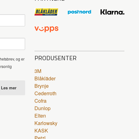
PRODUSENTER
hetsbrev, og er
ersonlig
3M
Blåkläder
Brynje
Les mer
Cederroth
Cofra
Dunlop
Elten
Karlowsky
KASK
Petzl