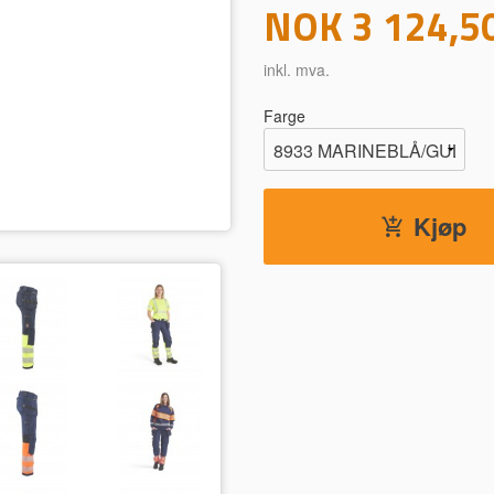
Pris
NOK
3 124,5
inkl. mva.
Farge
8933 MARINEBLÅ/GUL
Kjøp