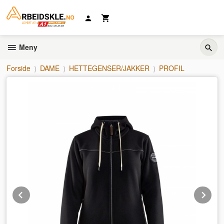
Gå
til
innholdet
Meny
Forside
DAME
HETTEGENSER/JAKKER
PROFIL
Prev
Ne