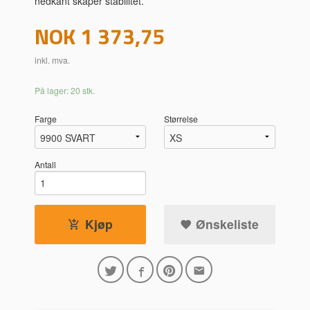
nedkant skaper stabilitet.
Pris
NOK
1 373,75
inkl. mva.
På lager: 20 stk.
Farge
Størrelse
Antall
Kjøp
Ønskeliste