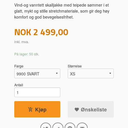
Vind-og vanntett skalljakke med teipede sømmer i et
glatt, mykt og stille stretchmateriale, som gir deg høy
komfort og god bevegelsesfrihet.
Pris
NOK
2 499,00
inkl. mva.
På lager: 50 stk.
Farge
Størrelse
Antall
Kjøp
Ønskeliste