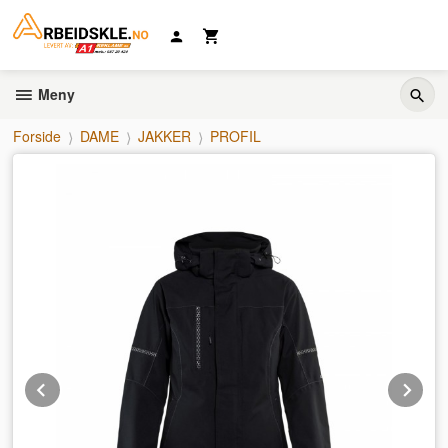
Gå
til
innholdet
Meny
Forside
DAME
JAKKER
PROFIL
Prev
Ne