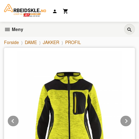
Gå
til
innholdet
Meny
Forside
DAME
JAKKER
PROFIL
Prev
Ne