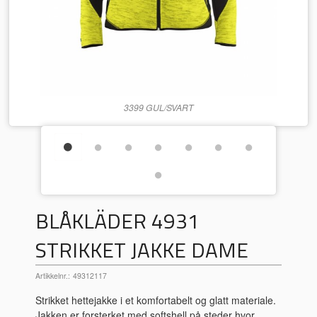
3399 GUL/SVART
BLÅKLÄDER 4931
STRIKKET JAKKE DAME
Artikkelnr.:
49312117
Strikket hettejakke i et komfortabelt og glatt materiale.
Jakken er forsterket med softshell på steder hvor