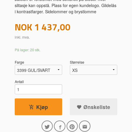
slitasje kan oppstå. Plass for egen kundelogo. Glidelås
i kontrastfarger. Sidelommer og brystlomme
Pris
NOK
1 437,00
inkl. mva.
På lager: 20 stk.
Farge
Størrelse
Antall
Kjøp
Ønskeliste