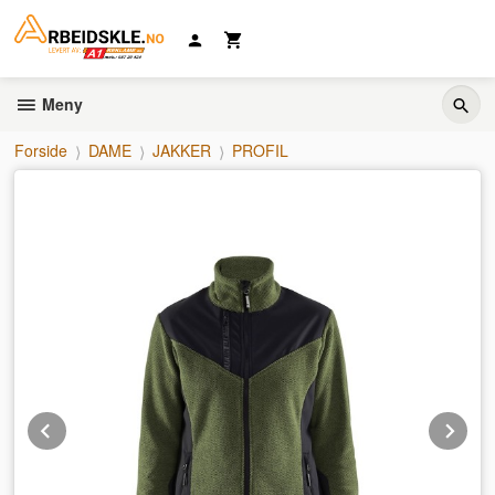
Gå
til
innholdet
Meny
Forside
DAME
JAKKER
PROFIL
Prev
Ne