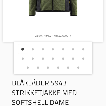
4199 HØSTGRØNN/SVART
BLÅKLÄDER 5943
STRIKKETJAKKE MED
SOFTSHELL DAME