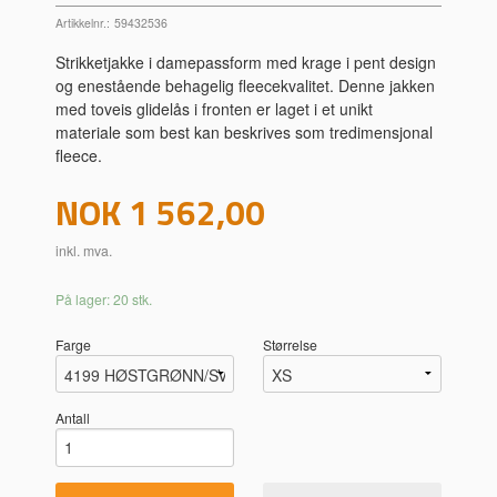
Artikkelnr.:
59432536
Strikketjakke i damepassform med krage i pent design
og enestående behagelig fleecekvalitet. Denne jakken
med toveis glidelås i fronten er laget i et unikt
materiale som best kan beskrives som tredimensjonal
fleece.
Pris
NOK
1 562,00
inkl. mva.
På lager: 20 stk.
Farge
Størrelse
Antall