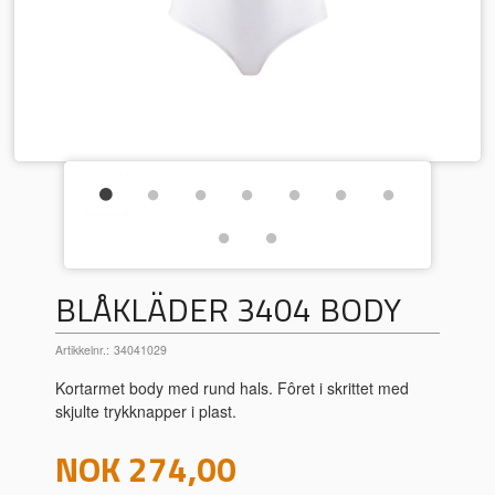
BLÅKLÄDER 3404 BODY
Artikkelnr.:
34041029
Kortarmet body med rund hals. Fôret i skrittet med
skjulte trykknapper i plast.
Pris
NOK
274,00