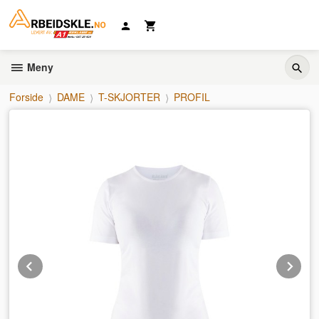
Gå
til
innholdet
Meny
Forside
DAME
T-SKJORTER
PROFIL
Prev
Ne