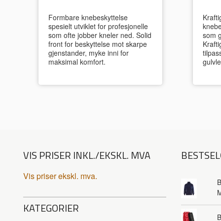
Formbare knebeskyttelse
Krafti
spesielt utviklet for profesjonelle
knebe
som ofte jobber kneler ned. Solid
som g
front for beskyttelse mot skarpe
Krafti
gjenstander, myke inni for
tilpa
maksimal komfort.
gulvle
VIS PRISER INKL./EKSKL. MVA
BESTSEL
Vis priser ekskl. mva.
B
KATEGORIER