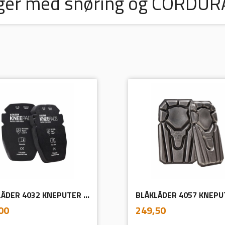
nger med snøring og CORDUR
BLÅKLÄDER 4032 KNEPUTER AV GEL-MATERIALE 25 MM
inkl.
inkl.
Pris
00
249,50
mva.
mva.