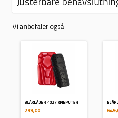
Justerbare benavslutni
Vi anbefaler også
BLÅKLÄDER 4027 KNEPUTER
inkl.
Pris
Pris
299,00
649,
mva.