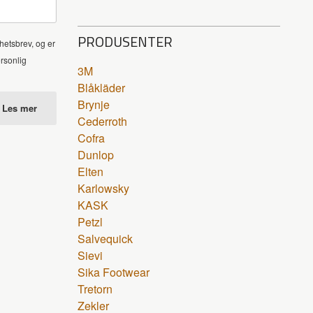
PRODUSENTER
hetsbrev, og er
ersonlig
3M
Blåkläder
Brynje
Les mer
Cederroth
Cofra
Dunlop
Elten
Karlowsky
KASK
Petzl
Salvequick
Sievi
Sika Footwear
Tretorn
Zekler