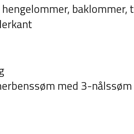
 hengelommer, baklommer,
derkant
g
Innerbenssøm med 3-nålssøm