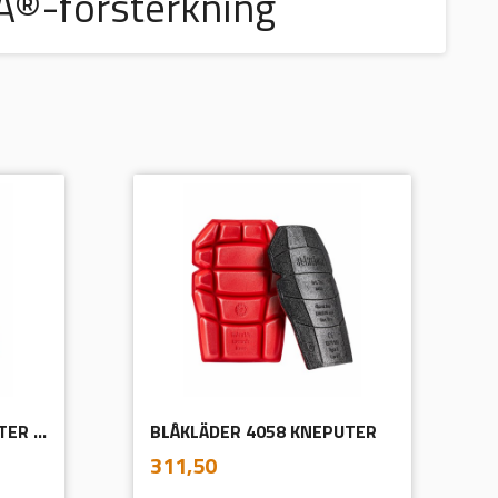
A®-forsterkning
BLÅKLÄDER 4057 KNEPUTER SERVICE
BLÅKLÄDER 4058 KNEPUTER
inkl.
Pris
311,50
mva.