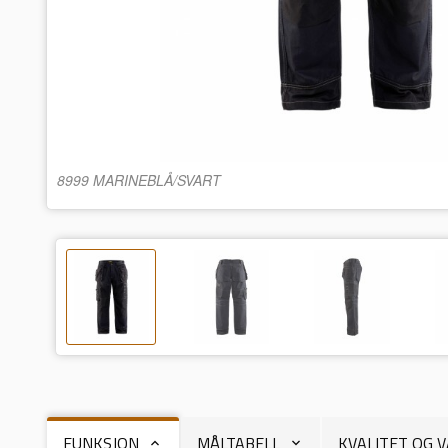
8999 MARINEBLÅ/SVART
FUNKSJON
MÅLTABELL
KVALITET OG 