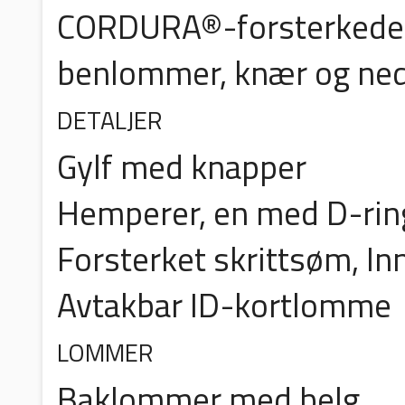
CORDURA®-forsterkede
benlommer, knær og ne
DETALJER
Gylf med knapper
Hemperer, en med D-rin
Forsterket skrittsøm, 
Avtakbar ID-kortlomme
LOMMER
Baklommer med belg