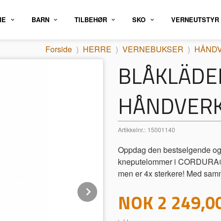
ME
BARN
TILBEHØR
SKO
VERNEUTSTYR
Forside
HERRE
VERNEBUKSER
HÅND
BLÅKLÄDE
HÅNDVERK
Artikkelnr.:
15001140
Oppdag den bestselgende og 
kneputelommer i CORDURA® d
men er 4x sterkere! Med samm
Next
Pris
NOK
2 249,0