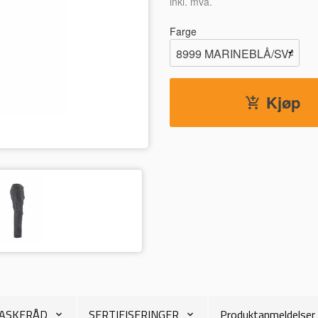
inkl. mva.
Farge
Kjøp
8999 MARINEBLÅ/SVART
VASKERÅD
SERTIFISERINGER
Produktanmeldelser 