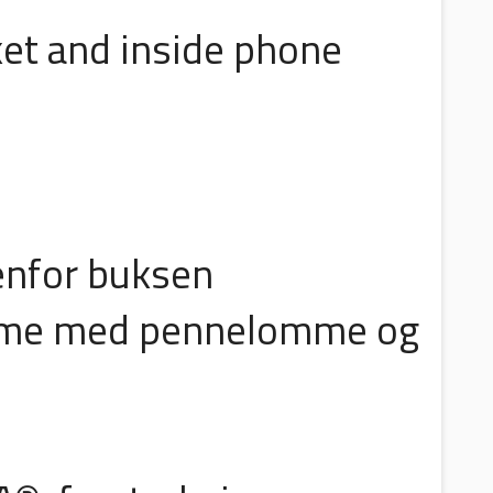
ket and inside phone
enfor buksen
mme med pennelomme og