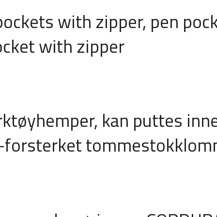
pockets with zipper, pen poc
ocket with zipper
ktøyhemper, kan puttes inn
®-forsterket tommestokklo