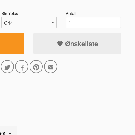
Størrelse
Antall
Ønskeliste
8999 MARINEBL
(0)