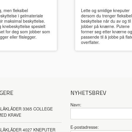
g, men fleksibel
Lette og smidige kneputer
skyttelse i gelmateriale
dersom du trenger fleksibel
ir maksimal beskyttelse.
beskyttelse når du av og til
g knebeskyttelse spesielt
jobber på knærne. Putene
sset for deg som jobber som
former seg etter knærne og
gger eller flislegger.
passende til å jobbe på flat
overflater.
GERE
NYHETSBREV
Navn:
LÅKLÄDER 3365 COLLEGE
MED KRAVE
E-postadresse:
BLÅKLÄDER 4027 KNEPUTER