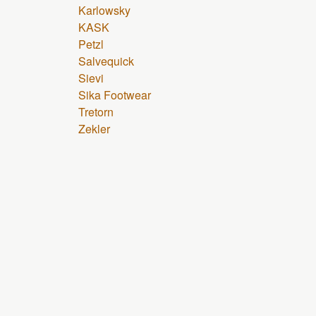
Karlowsky
KASK
Petzl
Salvequick
Sievi
Sika Footwear
Tretorn
Zekler