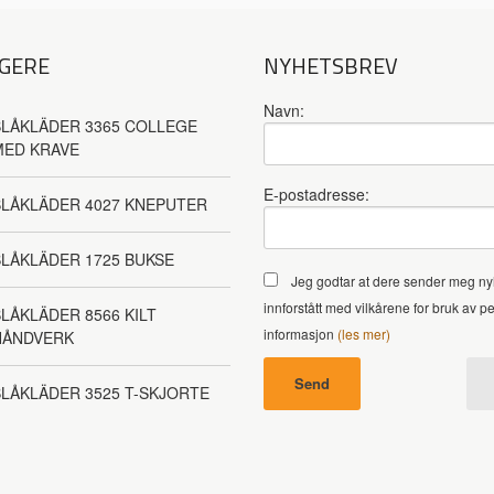
GERE
NYHETSBREV
Navn:
LÅKLÄDER 3365 COLLEGE
MED KRAVE
E-postadresse:
BLÅKLÄDER 4027 KNEPUTER
LÅKLÄDER 1725 BUKSE
Jeg godtar at dere sender meg ny
innforstått med vilkårene for bruk av p
LÅKLÄDER 8566 KILT
informasjon
(les mer)
HÅNDVERK
LÅKLÄDER 3525 T-SKJORTE