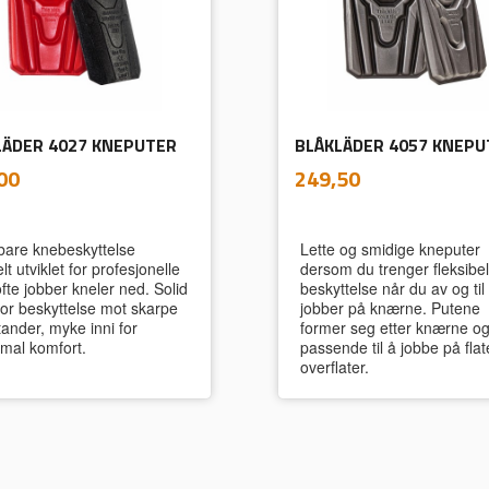
LÄDER 4027 KNEPUTER
inkl.
inkl.
Pris
00
249,50
mva.
mva.
are knebeskyttelse
Lette og smidige kneputer
lt utviklet for profesjonelle
dersom du trenger fleksibel
fte jobber kneler ned. Solid
beskyttelse når du av og til
for beskyttelse mot skarpe
jobber på knærne. Putene
tander, myke inni for
former seg etter knærne og
mal komfort.
passende til å jobbe på flat
overflater.