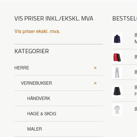
VIS PRISER INKL./EKSKL. MVA
BESTSEL
Vis priser ekskl. mva.
B
KATEGORIER
HERRE
B
VERNEBUKSER
B
HÅNDVERK
B
HAGE & SKOG
MALER