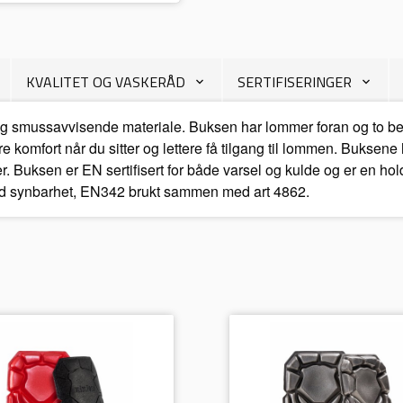
KVALITET OG VASKERÅD
SERTIFISERINGER
n -og smussavvisende materiale. Buksen har lommer foran og to 
e komfort når du sitter og lettere få tilgang til lommen. Buksen
 Buksen er EN sertifisert for både varsel og kulde og er en hold
god synbarhet, EN342 brukt sammen med art 4862.