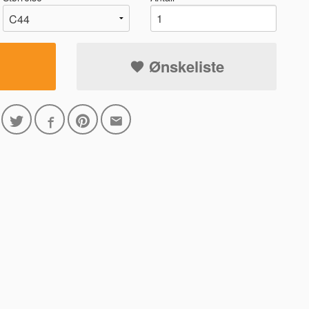
Ønskeliste
5389 ORANSJ/