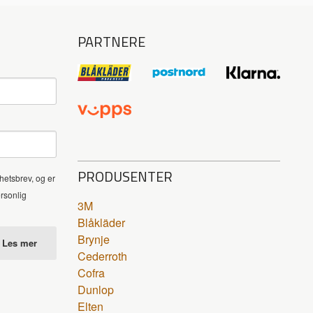
PARTNERE
PRODUSENTER
hetsbrev, og er
ersonlig
3M
Blåkläder
Brynje
Les mer
Cederroth
Cofra
Dunlop
Elten