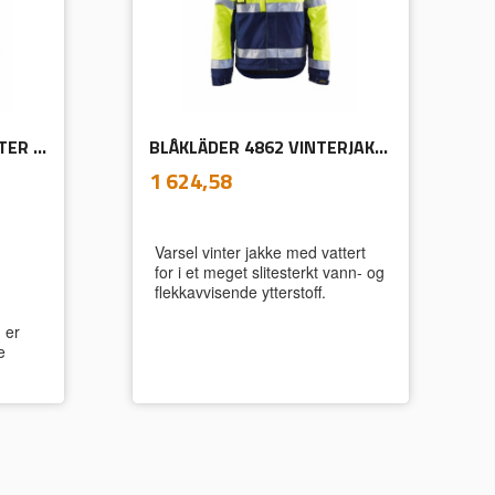
BLÅKLÄDER 4057 KNEPUTER SERVICE
BLÅKLÄDER 4862 VINTERJAKKE VARSEL
inkl.
Pris
1 624,58
mva.
Varsel vinter jakke med vattert
for i et meget slitesterkt vann- og
flekkavvisende ytterstoff.
 er
e