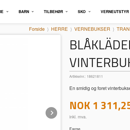
ME
BARN
TILBEHØR
SKO
VERNEUTSTYR
Forside
HERRE
VERNEBUKSER
TRAN
BLÅKLÄDE
VINTERBU
Artikkelnr.:
18621811
En smidig og foret vinterbuks
Pris
NOK
1 311,2
Next
inkl. mva.
Farge