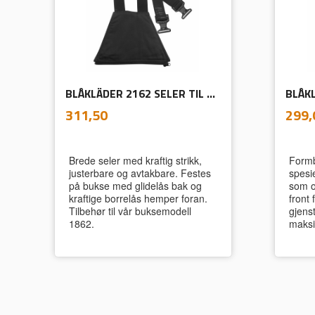
BLÅKLÄDER 2162 SELER TIL BUKSE 1862
BLÅK
inkl.
Pris
Pris
311,50
299,
mva.
Brede seler med kraftig strikk,
Formb
justerbare og avtakbare. Festes
spesie
på bukse med glidelås bak og
som o
kraftige borrelås hemper foran.
front 
Tilbehør til vår buksemodell
gjens
1862.
maksi