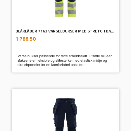
BLÅKLÄDER 7163 VARSELBUKSER MED STRETCH DAME
inkl.
Pris
1 786,50
mva.
Varselbukser passende for tøffe arbeidsskift i utsatte miljøer.
Buksene er fleksible og slitesterke med elastisk midje og
stretchpaneler for en komfortabel passform.