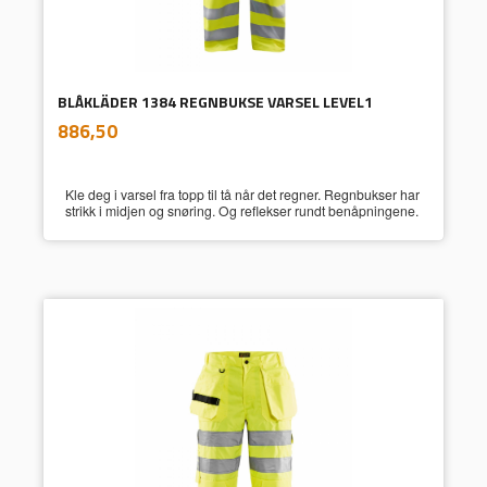
BLÅKLÄDER 1384 REGNBUKSE VARSEL LEVEL1
inkl.
Pris
886,50
mva.
Kle deg i varsel fra topp til tå når det regner. Regnbukser har
strikk i midjen og snøring. Og reflekser rundt benåpningene.