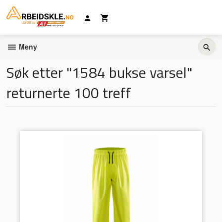
Gå
til
innholdet
Meny
Søk etter "1584 bukse varsel"
returnerte 100 treff