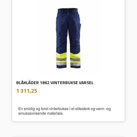
BLÅKLÄDER 1862 VINTERBUKSE VARSEL
inkl.
Pris
1 311,25
mva.
En smidig og foret vinterbukse i et slitesterk og vann -og
smussavvisende materiale.