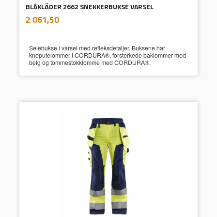
BLÅKLÄDER 2662 SNEKKERBUKSE VARSEL
inkl.
Pris
2 061,50
mva.
Selebukse i varsel med refleksdetaljer. Buksene har
kneputelommer i CORDURA®, forsterkede baklommer med
belg og tommestokklomme med CORDURA®.