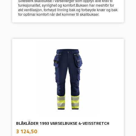
Slitesterk skallbukse i varselfarger som oppfyll alle krav til
funksjonalitet, synlighet og komfort.Buksen har meshfôr for
økt ventilasjon, forhøyd linning bak og forbøyde knær og bak
for optimal komfort når det kommer til skallbukser.
BLÅKLÄDER 1993 VARSELBUKSE 4-VEISSTRETCH
inkl.
Pris
3 124,50
mva.