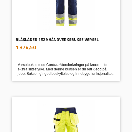
BLÅKLÄDER 1529 HÅNDVERKSBUKSE VARSEL
inkl.
Pris
1 374,50
mva.
Varselbukse med Cordura®forsterkninger på knærne for
ekstra slitestyrke. Med denne buksen er du rett kledd på
jobb. Buksen gir god beskyttelse og innebygd funksjonalitet.