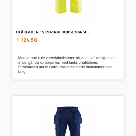
BLÅKLÄDER 1539 PIRATBUKSE VARSEL
inkl.
Pris
1 124,50
mva.
Med denne kule varselpiratbuksen får du et tøft design uten
at det går på kompromiss med funksjonalitetene.
Piratbuksen har to Cordura® forsterkede baklommer med
belg.