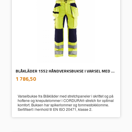
BLÅKLÄDER 1552 HÅNDVERKSBUKSE I VARSEL MED STRETCH GUL/M.BLÅ
inkl.
Pris
1 786,50
mva.
Varselbukse fra Blåkläder med stretchpaneler i skrittet og på
hoftene og kneputelommer i CORDURA® stretch for optimal
komfort. Buksen har spikerlommer og tommestokklomme.
Sertifisert i henhold til EN ISO 20471, klasse 2.