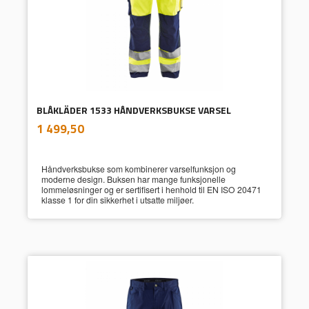
BLÅKLÄDER 1533 HÅNDVERKSBUKSE VARSEL
inkl.
Pris
1 499,50
mva.
Håndverksbukse som kombinerer varselfunksjon og
moderne design. Buksen har mange funksjonelle
lommeløsninger og er sertifisert i henhold til EN ISO 20471
klasse 1 for din sikkerhet i utsatte miljøer.