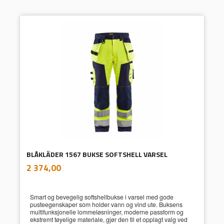
BLÅKLÄDER 1567 BUKSE SOFTSHELL VARSEL
inkl.
Pris
2 374,00
mva.
Smart og bevegelig softshellbukse i varsel med gode
pusteegenskaper som holder vann og vind ute. Buksens
multifunksjonelle lommeløsninger, moderne passform og
ekstremt tøyelige materiale, gjør den til et opplagt valg ved