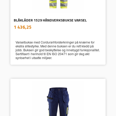
BLÅKLÄDER 1529 HÅNDVERKSBUKSE VARSEL
inkl.
Pris
1 436,25
mva.
Varselbukse med Cordura®forsterkninger på knærne for
ekstra slitestyrke. Med denne buksen er du rett kledd på
jobb. Buksen gir god beskyttelse og innebygd funksjonalitet.
Sertifisert i henhold til EN ISO 20471 som gir deg økt
synbarhet i utsatte miljøer.