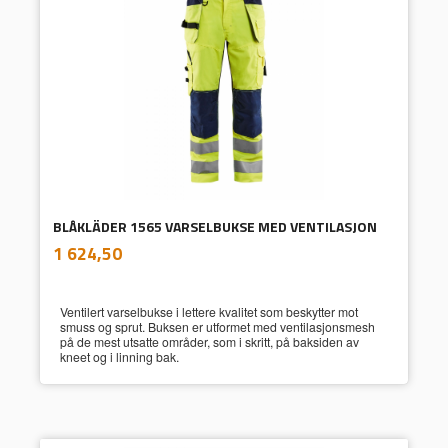
BLÅKLÄDER 1565 VARSELBUKSE MED VENTILASJON
inkl.
Pris
1 624,50
mva.
Ventilert varselbukse i lettere kvalitet som beskytter mot
smuss og sprut. Buksen er utformet med ventilasjonsmesh
på de mest utsatte områder, som i skritt, på baksiden av
kneet og i linning bak.