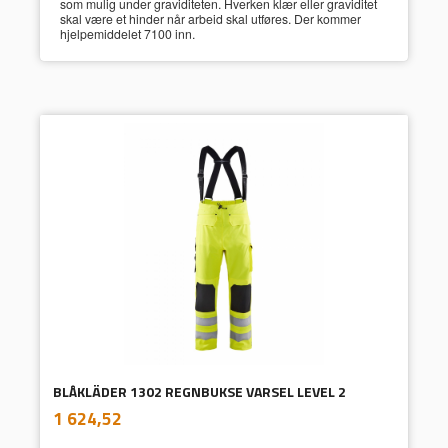
som mulig under graviditeten. Hverken klær eller graviditet
skal være et hinder når arbeid skal utføres. Der kommer
hjelpemiddelet 7100 inn.
BLÅKLÄDER 1302 REGNBUKSE VARSEL LEVEL 2
inkl.
Pris
1 624,52
mva.