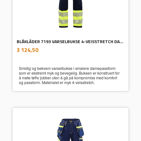
BLÅKLÄDER 7193 VARSELBUKSE 4-VEISSTRETCH DAME
inkl.
Pris
3 124,50
mva.
Smidig og bekvem varselbukse i smalere damepassform
som er ekstremt myk og bevegelig. Buksen er konstruert for
å møte tøffe jobber uten å gå på kompromiss med komfort
og passform. Materialet er myk 4-veisstretch.