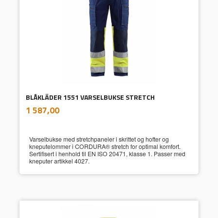
BLÅKLÄDER 1551 VARSELBUKSE STRETCH
inkl.
Pris
1 587,00
mva.
Varselbukse med stretchpaneler i skrittet og hofter og
kneputelommer i CORDURA® stretch for optimal komfort.
Sertifisert i henhold til EN ISO 20471, klasse 1. Passer med
kneputer artikkel 4027.