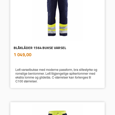
BLÅKLÄDER 1564 BUKSE VARSEL
inkl.
Pris
1 049,00
mva.
Lett varselbukse med moderne passform, bra slitestyrke og
romslige benlommer. Lett tilgjengelige spikerlommer med
ekstra lomme og glidelås. C-størrelser kan forlenges til
C100 størrelser.