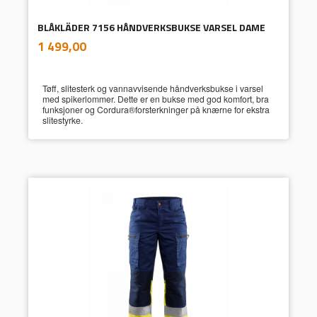
BLÅKLÄDER 7156 HÅNDVERKSBUKSE VARSEL DAME
inkl.
Pris
1 499,00
mva.
Tøff, slitesterk og vannavvisende håndverksbukse i varsel
med spikerlommer. Dette er en bukse med god komfort, bra
funksjoner og Cordura®forsterkninger på knærne for ekstra
slitestyrke.