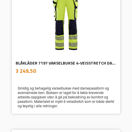
BLÅKLÄDER 7197 VARSELBUKSE 4-VEISSTRETCH DAME
inkl.
Pris
3 249,50
mva.
Smidig og behagelig varselbukse med damepassform og
avsmalnede ben. Buksen er laget for å takle krevende
arbeids-oppgaver uten å gå på bekostning av komfort og
passform. Materialet er mykt 4-veisstretch som er både sterkt
og tøyelig i alle retninger.