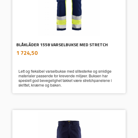
BLÅKLÄDER 1558 VARSELBUKSE MED STRETCH
inkl.
Pris
1 724,50
mva.
Lett og fleksibel varselbukse med slitesterke og smidige
materialer passende for krevende miljøer. Buksen har
spesielt god bevegelighet takket være stretchpanelene i
skrittet, knærne og baken.