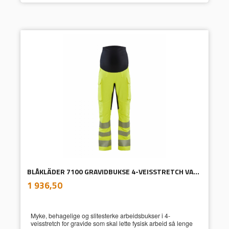
BLÅKLÄDER 7100 GRAVIDBUKSE 4-VEISSTRETCH VARSEL
inkl.
Pris
1 936,50
mva.
Myke, behagelige og slitesterke arbeidsbukser i 4-
veisstretch for gravide som skal lette fysisk arbeid så lenge