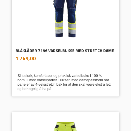
BLÅKLÄDER 7196 VARSELBUKSE MED STRETCH DAME
inkl.
Pris
1 749,00
mva.
Slitesterk, komfortabel og praktisk varselbuke i 100 %
bomull med varselpartier. Buksen med damepassform har
paneler av 4-veisstretch bak for at den skal være ekstra lett
og behagelig å ha på.