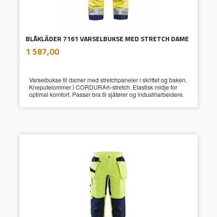
BLÅKLÄDER 7161 VARSELBUKSE MED STRETCH DAME
inkl.
Pris
1 587,00
mva.
Varselbukse til damer med stretchpaneler i skrittet og baken.
Kneputelommer i CORDURA®-stretch. Elastisk midje for
optimal komfort. Passer bra til sjåfører og industriarbeidere.