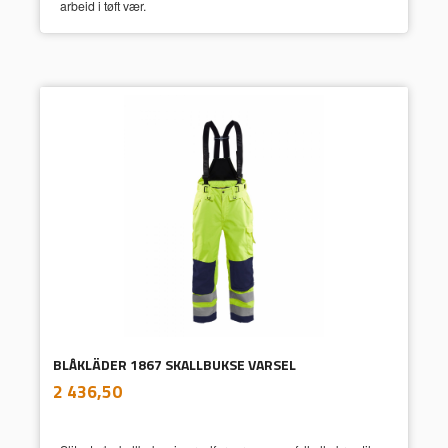
arbeid i tøft vær.
BLÅKLÄDER 1867 SKALLBUKSE VARSEL
inkl.
Pris
2 436,50
mva.