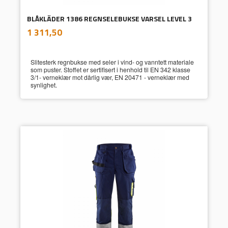
BLÅKLÄDER 1386 REGNSELEBUKSE VARSEL LEVEL 3
inkl.
Pris
1 311,50
mva.
Slitesterk regnbukse med seler i vind- og vanntett materiale
som puster. Stoffet er sertifisert i henhold til EN 342 klasse
3/1- verneklær mot dårlig vær, EN 20471 - verneklær med
synlighet.