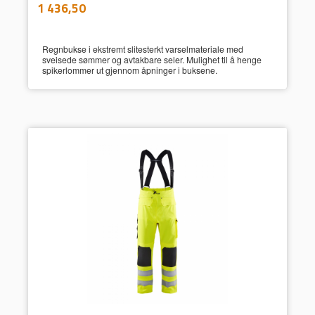
inkl.
Pris
1 436,50
mva.
Regnbukse i ekstremt slitesterkt varselmateriale med
sveisede sømmer og avtakbare seler. Mulighet til å henge
spikerlommer ut gjennom åpninger i buksene.