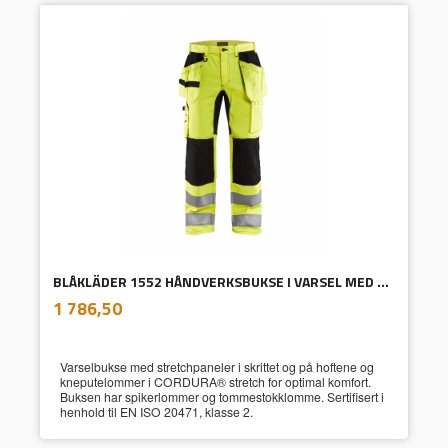
BLÅKLÄDER 1552 HÅNDVERKSBUKSE I VARSEL MED STRETCH GUL/SVART
inkl.
Pris
1 786,50
mva.
Varselbukse med stretchpaneler i skrittet og på hoftene og
kneputelommer i CORDURA® stretch for optimal komfort.
Buksen har spikerlommer og tommestokklomme. Sertifisert i
henhold til EN ISO 20471, klasse 2.