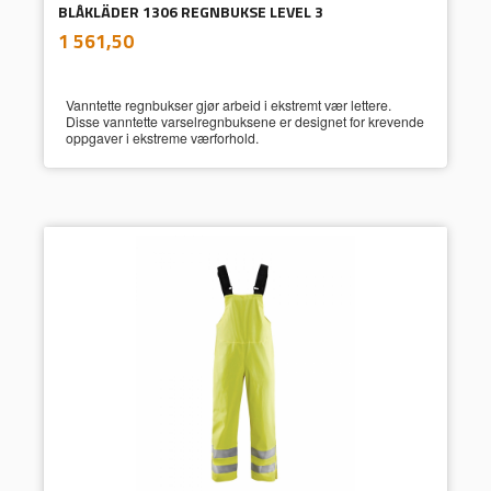
BLÅKLÄDER 1306 REGNBUKSE LEVEL 3
inkl.
Pris
1 561,50
mva.
Vanntette regnbukser gjør arbeid i ekstremt vær lettere.
Disse vanntette varselregnbuksene er designet for krevende
oppgaver i ekstreme værforhold.