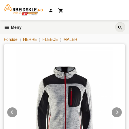
Gå
til
innholdet
Meny
Forside
HERRE
FLEECE
MALER
Prev
Ne