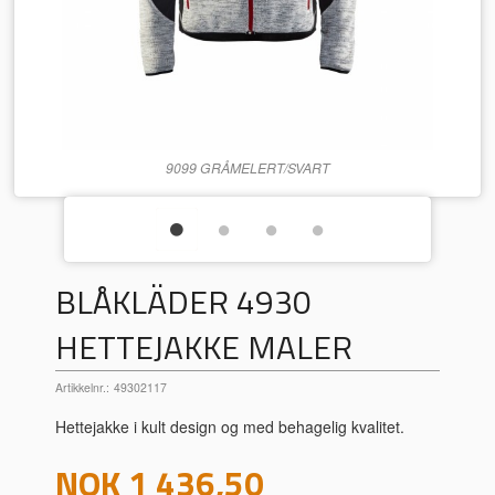
9099 GRÅMELERT/SVART
BLÅKLÄDER 4930
HETTEJAKKE MALER
Artikkelnr.:
49302117
Hettejakke i kult design og med behagelig kvalitet.
Pris
NOK
1 436,50