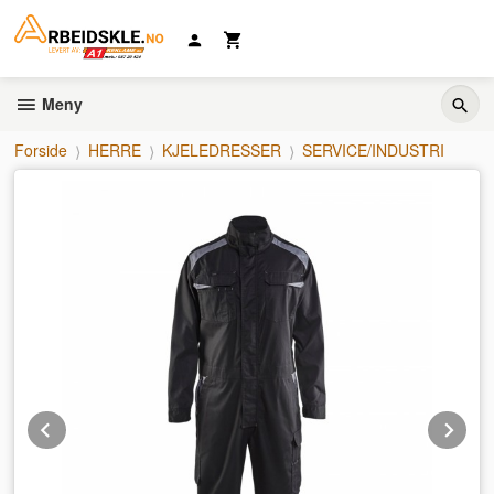
Gå
til
innholdet
Meny
Forside
HERRE
KJELEDRESSER
SERVICE/INDUSTRI
Prev
Ne