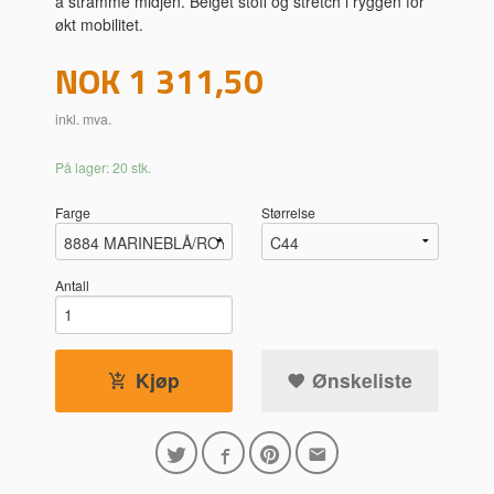
å stramme midjen. Belget stoff og stretch i ryggen for
økt mobilitet.
Pris
NOK
1 311,50
inkl. mva.
På lager: 20 stk.
Farge
Størrelse
Antall
Kjøp
Ønskeliste