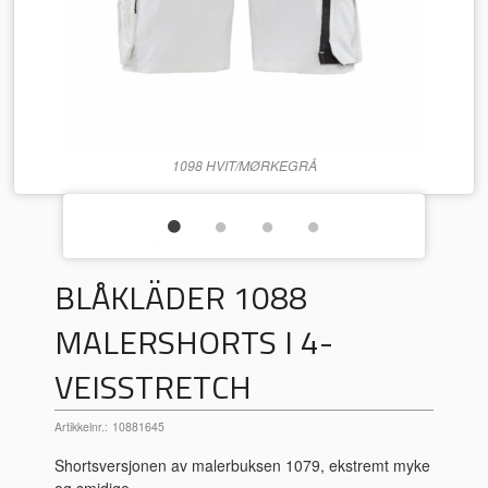
1098 HVIT/MØRKEGRÅ
BLÅKLÄDER 1088
MALERSHORTS I 4-
VEISSTRETCH
Artikkelnr.:
10881645
Shortsversjonen av malerbuksen 1079, ekstremt myke
og smidige.