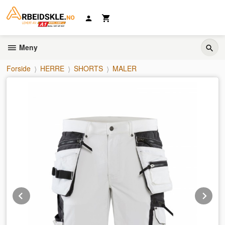
Gå
til
innholdet
Meny
Forside
HERRE
SHORTS
MALER
Prev
Ne