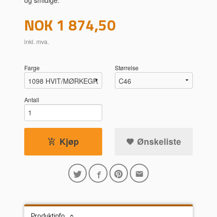
Pris
NOK
1 874,50
inkl. mva.
Farge
Størrelse
Antall
Kjøp
Ønskeliste
Produktinfo