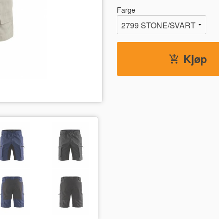
Farge
Kjøp
5699 RØD/SVART