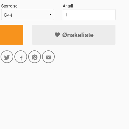
Størrelse
Antall
Ønskeliste
8699 MØRK MA