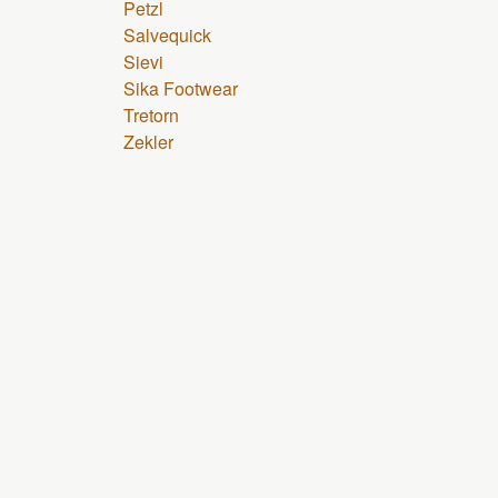
Petzl
Salvequick
Sievi
Sika Footwear
Tretorn
Zekler