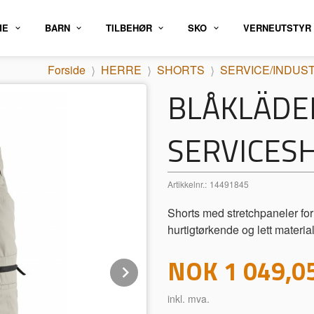
ME
BARN
TILBEHØR
SKO
VERNEUTSTYR
Forside
HERRE
SHORTS
SERVICE/INDUST
BLÅKLÄDE
SERVICES
Artikkelnr.:
14491845
Shorts med stretchpaneler for 
hurtigtørkende og lett material
Pris
NOK
1 049,0
Next
inkl. mva.