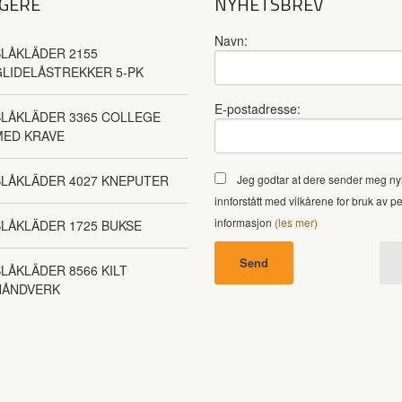
GERE
NYHETSBREV
Navn:
LÅKLÄDER 2155
LIDELÅSTREKKER 5-PK
E-postadresse:
LÅKLÄDER 3365 COLLEGE
MED KRAVE
BLÅKLÄDER 4027 KNEPUTER
Jeg godtar at dere sender meg ny
innforstått med vilkårene for bruk av p
informasjon
(les mer)
LÅKLÄDER 1725 BUKSE
LÅKLÄDER 8566 KILT
HÅNDVERK