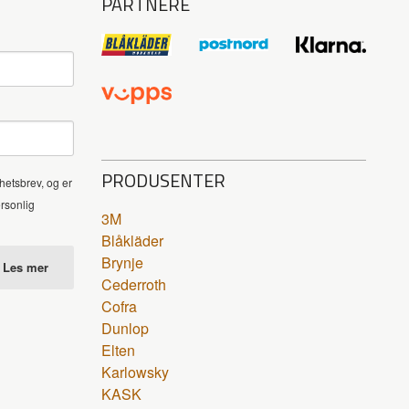
PARTNERE
PRODUSENTER
hetsbrev, og er
ersonlig
3M
Blåkläder
Brynje
Les mer
Cederroth
Cofra
Dunlop
Elten
Karlowsky
KASK