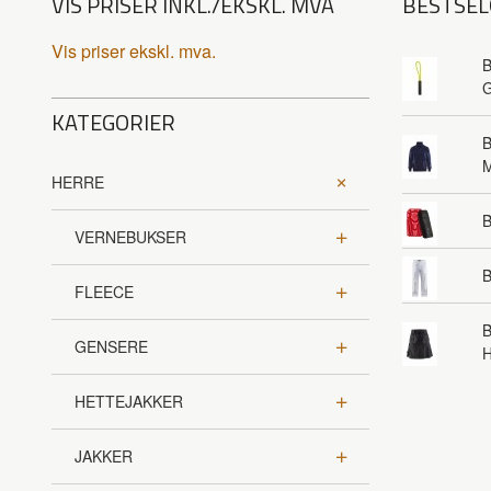
VIS PRISER INKL./EKSKL. MVA
BESTSEL
Vis priser ekskl. mva.
B
G
KATEGORIER
B
HERRE
VERNEBUKSER
B
FLEECE
B
GENSERE
HETTEJAKKER
JAKKER