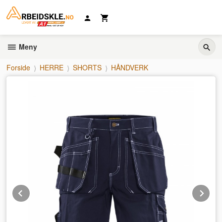
Gå
til
innholdet
Meny
Forside
HERRE
SHORTS
HÅNDVERK
Prev
Ne