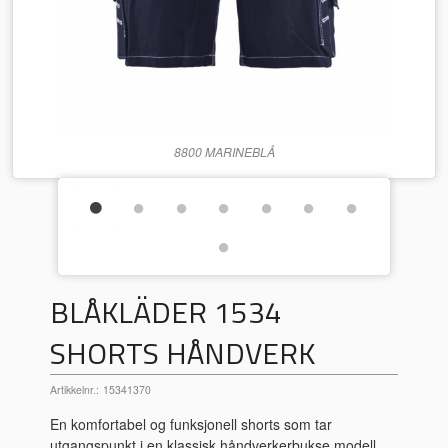
8800 MARINEBLÅ
BLÅKLÄDER 1534
SHORTS HÅNDVERK
Artikkelnr.:
15341370
En komfortabel og funksjonell shorts som tar
utgangspunkt i en klassisk håndverkerbukse modell.