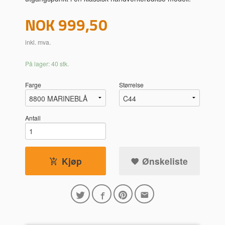
Pris
NOK
999,50
inkl. mva.
På lager: 40 stk.
Farge
Størrelse
Antall
Kjøp
Ønskeliste