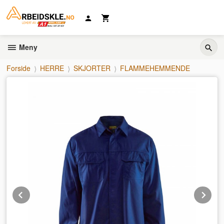
Gå
til
innholdet
Meny
Forside
HERRE
SKJORTER
FLAMMEHEMMENDE
Prev
Ne