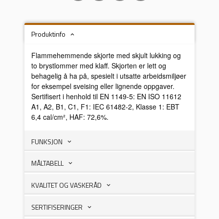
Produktinfo
Flammehemmende skjorte med skjult lukking og
to brystlommer med klaff. Skjorten er lett og
behagelig å ha på, spesielt i utsatte arbeidsmiljøer
for eksempel sveising eller lignende oppgaver.
Sertifisert i henhold til EN 1149-5: EN ISO 11612
A1, A2, B1, C1, F1: IEC 61482-2, Klasse 1: EBT
6,4 cal/cm², HAF: 72,6%.
FUNKSJON
MÅLTABELL
KVALITET OG VASKERÅD
SERTIFISERINGER