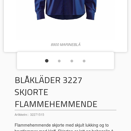
8900 MARINEBLÅ
BLÅKLÄDER 3227
SKJORTE
FLAMMEHEMMENDE
Artikkelnr.:
32271515
Flammehemmende skjorte med skjult lukking og to
brystlommer med klaff. Skjorten er lett og behagelig å