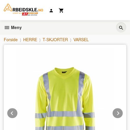
Gå
til
innholdet
Meny
Forside
HERRE
T-SKJORTER
VARSEL
Prev
Ne