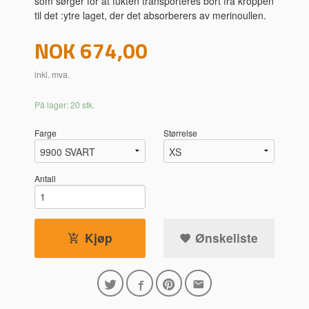
som sørger for at fukten transporteres bort fra kroppen
til det :ytre laget, der det absorberers av merinoullen.
Pris
NOK
674,00
inkl. mva.
På lager: 20 stk.
Farge
Størrelse
Antall
Kjøp
Ønskeliste