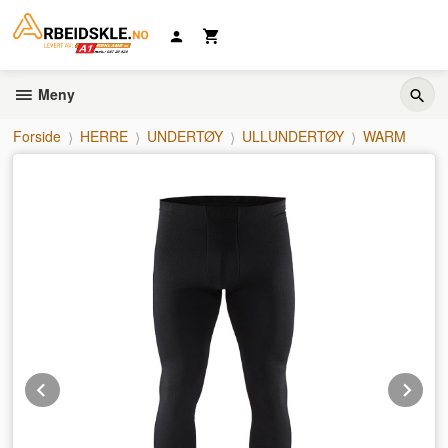
Gå
til
innholdet
Meny
Forside
HERRE
UNDERTØY
ULLUNDERTØY
WARM
Prev
Ne