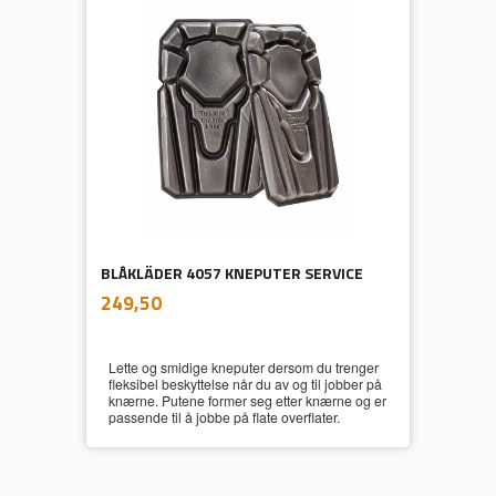
BLÅKLÄDER 4057 KNEPUTER SERVICE
inkl.
Pris
249,50
mva.
Lette og smidige kneputer dersom du trenger
fleksibel beskyttelse når du av og til jobber på
knærne. Putene former seg etter knærne og er
passende til å jobbe på flate overflater.