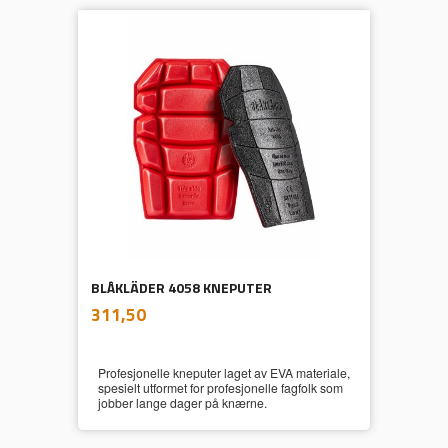
BLÅKLÄDER 4058 KNEPUTER
inkl.
Pris
311,50
mva.
Profesjonelle kneputer laget av EVA materiale,
spesielt utformet for profesjonelle fagfolk som
jobber lange dager på knærne.