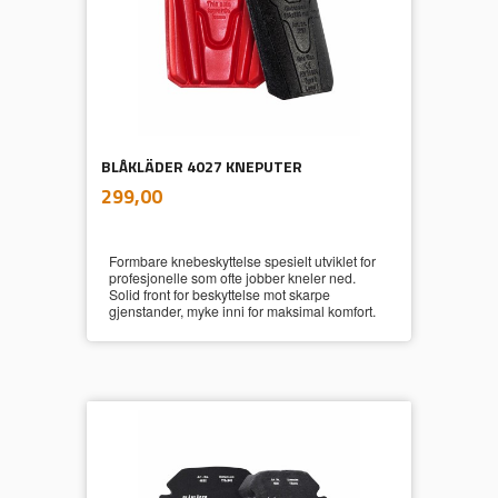
BLÅKLÄDER 4027 KNEPUTER
inkl.
Pris
299,00
mva.
Formbare knebeskyttelse spesielt utviklet for
profesjonelle som ofte jobber kneler ned.
Solid front for beskyttelse mot skarpe
gjenstander, myke inni for maksimal komfort.