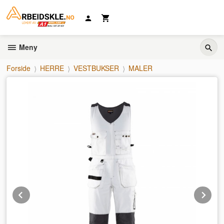
Gå
til
innholdet
Meny
Forside
HERRE
VESTBUKSER
MALER
Prev
Ne