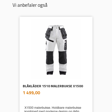
Vi anbefaler også
BLÅKLÄDER 1510 MALERBUKSE X1500
inkl.
Pris
1 499,00
mva.
X1500 malerbukse. Holdbare malerbukse
kombinert med moderne design og riktig