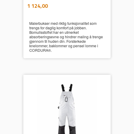
inkl.
Pris
1 124,00
mva.
Malerbukser med riktig funksjonalitet som
trengs for daglig komfort på jobben.
Bomullsstoffet har en utmerket
absorberingsevne og hindrer maling å trenge
gjennom til huden din. Forsterkede
knelommer, baklommer og pensel lomme i
CORDURA®.