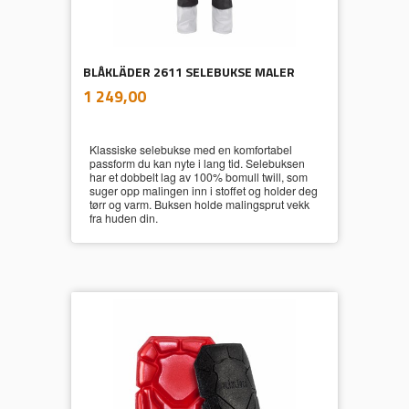
BLÅKLÄDER 2611 SELEBUKSE MALER
inkl.
Pris
1 249,00
mva.
Klassiske selebukse med en komfortabel
passform du kan nyte i lang tid. Selebuksen
har et dobbelt lag av 100% bomull twill, som
suger opp malingen inn i stoffet og holder deg
tørr og varm. Buksen holde malingsprut vekk
fra huden din.