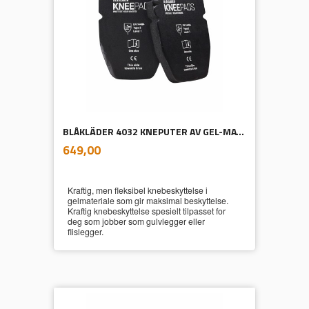
BLÅKLÄDER 4032 KNEPUTER AV GEL-MATERIALE 25 MM
inkl.
Pris
649,00
mva.
Kraftig, men fleksibel knebeskyttelse i
gelmateriale som gir maksimal beskyttelse.
Kraftig knebeskyttelse spesielt tilpasset for
deg som jobber som gulvlegger eller
flislegger.