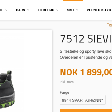
ME
BARN
TILBEHØR
SKO
VERNEUTSTYR
Fo
7512 SIEVI
Slitesterke og sporty lave sko
Overdelen er i pustende og v
Pris
NOK
1 899,0
inkl. mva.
Farge