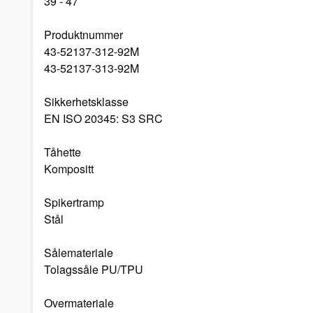
39 - 47
Produktnummer
43-52137-312-92M
43-52137-313-92M
Sikkerhetsklasse
EN ISO 20345: S3 SRC
Tåhette
Kompositt
Spikertramp
Stål
Sålemateriale
Tolagssåle PU/TPU
Overmateriale