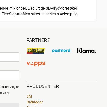
ende mikrofiber. Det luftige 3D-dry®-fôret øker
t. FlexStep®-sålen sikrer utmerket støtdemping.
PARTNERE
PRODUSENTER
hetsbrev, og er
ersonlig
3M
Blåkläder