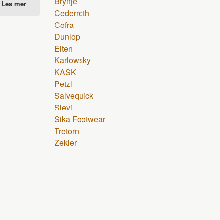
Brynje
Les mer
Cederroth
Cofra
Dunlop
Elten
Karlowsky
KASK
Petzl
Salvequick
Sievi
Sika Footwear
Tretorn
Zekler