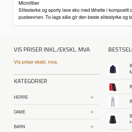
Microfiber
Slitesterke og sporty lave sko med tåhette i kompositt 
pusteevnen. To-lags såle gir den beste slitestyrke og 
VIS PRISER INKL./EKSKL. MVA
BESTSEL
Vis priser ekskl. mva.
B
KATEGORIER
HERRE
B
DAME
B
BARN