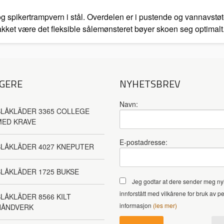
og spikertrampvern i stål. Overdelen er i pustende og vannavstøt
takket være det fleksible sålemønsteret bøyer skoen seg optimal
GERE
NYHETSBREV
Navn:
LÅKLÄDER 3365 COLLEGE
MED KRAVE
E-postadresse:
BLÅKLÄDER 4027 KNEPUTER
LÅKLÄDER 1725 BUKSE
Jeg godtar at dere sender meg ny
innforstått med vilkårene for bruk av p
LÅKLÄDER 8566 KILT
informasjon
(les mer)
HÅNDVERK