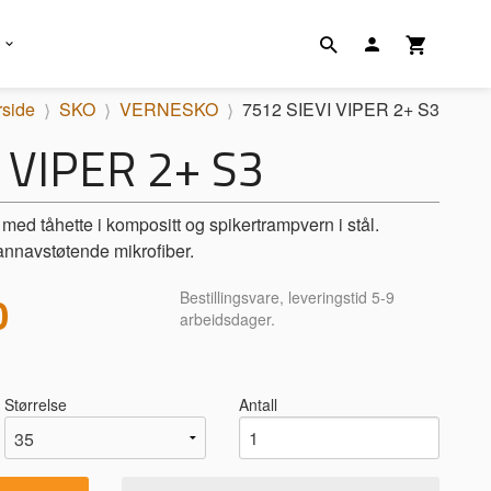
rside
SKO
VERNESKO
7512 SIEVI VIPER 2+ S3
 VIPER 2+ S3
 med tåhette i kompositt og spikertrampvern i stål.
annavstøtende mikrofiber.
0
Bestillingsvare, leveringstid 5-9
arbeidsdager.
Størrelse
Antall