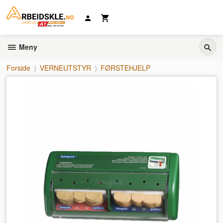
Gå
til
innholdet
Meny
Forside
VERNEUTSTYR
FØRSTEHJELP