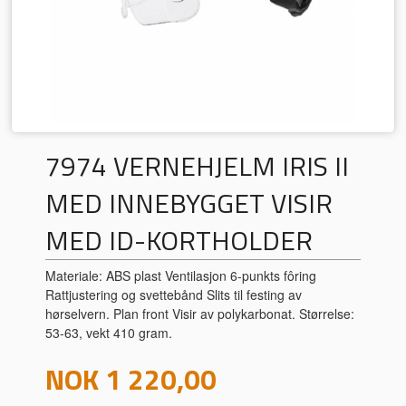
7974 VERNEHJELM IRIS II
MED INNEBYGGET VISIR
MED ID-KORTHOLDER
Materiale: ABS plast Ventilasjon 6-punkts fôring
Rattjustering og svettebånd Slits til festing av
hørselvern. Plan front Visir av polykarbonat. Størrelse:
53-63, vekt 410 gram.
Pris
NOK
1 220,00