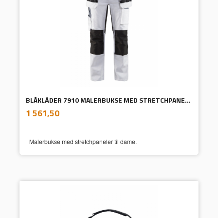
BLÅKLÄDER 7910 MALERBUKSE MED STRETCHPANELER TIL DAME
inkl.
Pris
1 561,50
mva.
Malerbukse med stretchpaneler til dame.