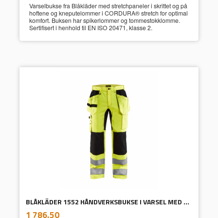
Varselbukse fra Blåkläder med stretchpaneler i skrittet og på
hoftene og kneputelommer i CORDURA® stretch for optimal
komfort. Buksen har spikerlommer og tommestokklomme.
Sertifisert i henhold til EN ISO 20471, klasse 2.
BLÅKLÄDER 1552 HÅNDVERKSBUKSE I VARSEL MED STRETCH GUL/SVART
inkl.
Pris
1 786,50