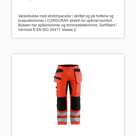
mva.
Varselbukse med stretchpaneler i skrittet og på hoftene og
kneputelommer i CORDURA® stretch for optimal komfort.
Buksen har spikerlommer og tommestokklomme. Sertifisert i
henhold til EN ISO 20471, klasse 2.