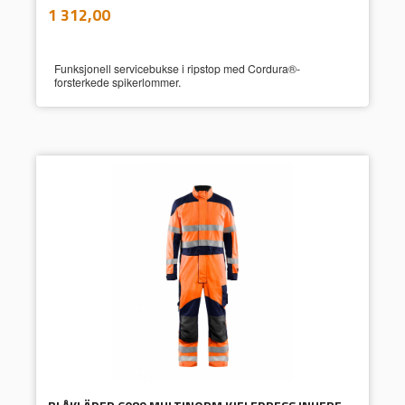
inkl.
Pris
1 312,00
mva.
Funksjonell servicebukse i ripstop med Cordura®-
forsterkede spikerlommer.