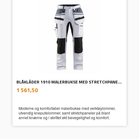
BLÅKLÄDER 1910 MALERBUKSE MED STRETCHPANELER
inkl.
Pris
1 561,50
mva.
Moderne og komfortabel malerbukse med verktøylommer,
utvendig kneputelommer, samt stretchpaneler på blant
annet knærne og i skrittet økt bevegelighet og komfort.