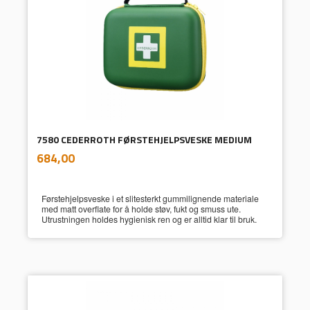
7580 CEDERROTH FØRSTEHJELPSVESKE MEDIUM
inkl.
Pris
684,00
mva.
Førstehjelpsveske i et slitesterkt gummilignende materiale
med matt overflate for å holde støv, fukt og smuss ute.
Utrustningen holdes hygienisk ren og er alltid klar til bruk.