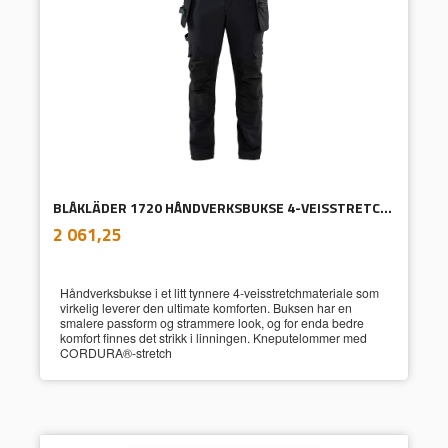
BLÅKLÄDER 1720 HÅNDVERKSBUKSE 4-VEISSTRETCH MED AVTAGBARE HENGELOMMER
inkl.
Pris
2 061,25
mva.
Håndverksbukse i et litt tynnere 4-veisstretchmateriale som
virkelig leverer den ultimate komforten. Buksen har en
smalere passform og strammere look, og for enda bedre
komfort finnes det strikk i linningen. Kneputelommer med
CORDURA®-stretch