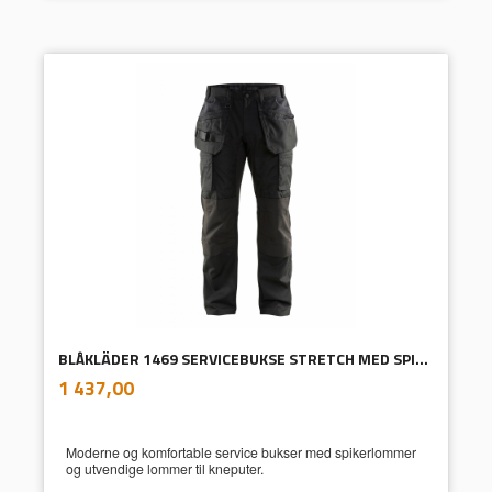
BLÅKLÄDER 1469 SERVICEBUKSE STRETCH MED SPIKERLOMMER
inkl.
Pris
1 437,00
mva.
Moderne og komfortable service bukser med spikerlommer
og utvendige lommer til kneputer.