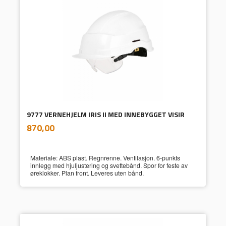
9777 VERNEHJELM IRIS II MED INNEBYGGET VISIR
inkl.
Pris
870,00
mva.
Materiale: ABS plast. Regnrenne. Ventilasjon. 6-punkts
innlegg med hjuljustering og svettebånd. Spor for feste av
øreklokker. Plan front. Leveres uten bånd.