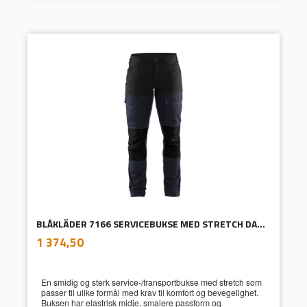
BLÅKLÄDER 7166 SERVICEBUKSE MED STRETCH DAME
inkl.
Pris
1 374,50
mva.
En smidig og sterk service-/transportbukse med stretch som
passer til ulike formål med krav til komfort og bevegelighet.
Buksen har elastrisk midje, smalere passform og