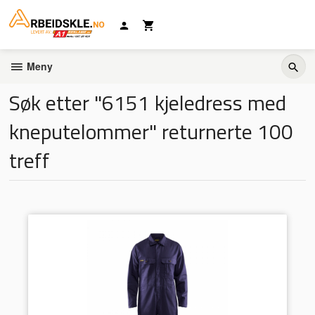
Gå
til
innholdet
Meny
Søk etter "6151 kjeledress med
kneputelommer" returnerte 100
treff