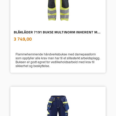
BLÅKLÄDER 7191 BUKSE MULTINORM INHERENT MED STRETCH DAME
inkl.
Pris
3 749,00
mva.
Flammehemmende håndverksbukse med damepassform
som oppfyller alle krav man har til et slitesterkt arbeidsplagg.
Buksen er godt egnet for vedlikeholdsarbeid med krav til
sikkerhet og beskyttelse.