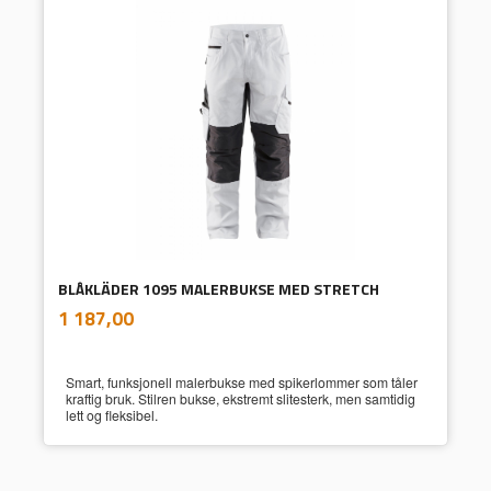
BLÅKLÄDER 1095 MALERBUKSE MED STRETCH
inkl.
Pris
1 187,00
mva.
Smart, funksjonell malerbukse med spikerlommer som tåler
kraftig bruk. Stilren bukse, ekstremt slitesterk, men samtidig
lett og fleksibel.