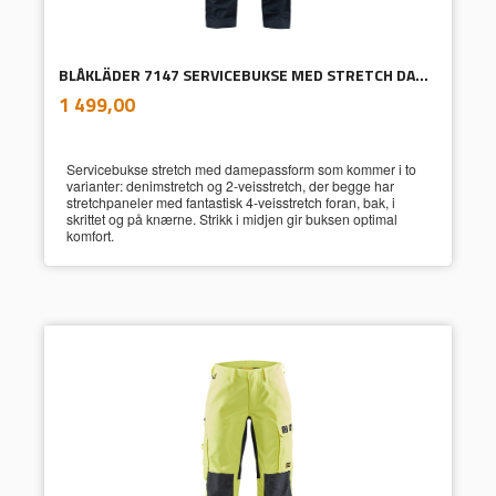
BLÅKLÄDER 7147 SERVICEBUKSE MED STRETCH DAME
inkl.
Pris
1 499,00
mva.
Servicebukse stretch med damepassform som kommer i to
varianter: denimstretch og 2-veisstretch, der begge har
stretchpaneler med fantastisk 4-veisstretch foran, bak, i
skrittet og på knærne. Strikk i midjen gir buksen optimal
komfort.