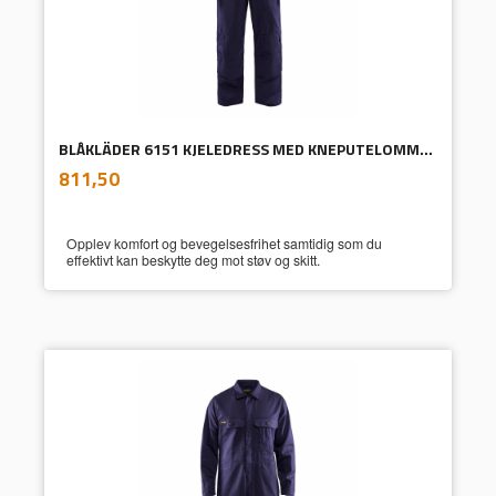
BLÅKLÄDER 6151 KJELEDRESS MED KNEPUTELOMMER
inkl.
Pris
811,50
mva.
Opplev komfort og bevegelsesfrihet samtidig som du
effektivt kan beskytte deg mot støv og skitt.