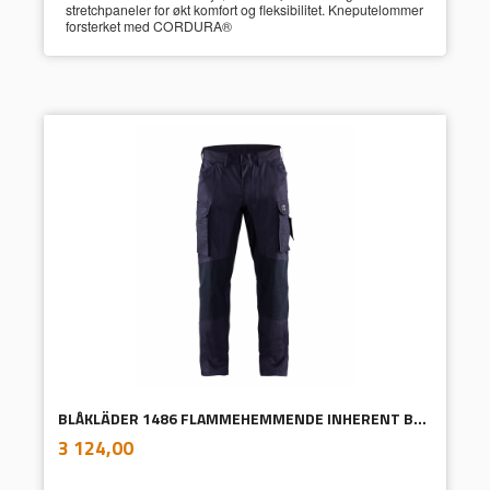
stretchpaneler for økt komfort og fleksibilitet. Kneputelommer
forsterket med CORDURA®
BLÅKLÄDER 1486 FLAMMEHEMMENDE INHERENT BUKSE MED STRETCH
inkl.
Pris
3 124,00
mva.