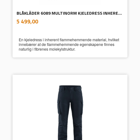
BLÅKLÄDER 6089 MULTINORM KJELEDRESS INHERENT
inkl.
Pris
5 499,00
mva.
En kjeledress i inherent flammehemmende material, hvilket
innebærer at de flammehemmende egenskapene finnes
naturlig i fibrenes molekylstruktur.