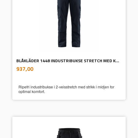
BLÅKLÄDER 1448 INDUSTRIBUKSE STRETCH MED KNEPUTELOMMER
inkl.
Pris
937,00
mva.
Ripefri industribukse i 2-veisstretch med strikk i midjen for
optimal komfort.