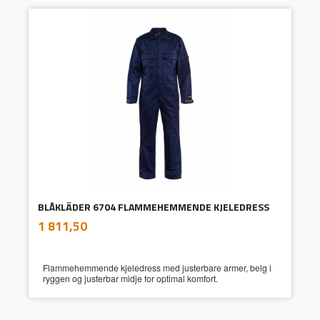
BLÅKLÄDER 6704 FLAMMEHEMMENDE KJELEDRESS
inkl.
Pris
1 811,50
mva.
Flammehemmende kjeledress med justerbare armer, belg i
ryggen og justerbar midje for optimal komfort.