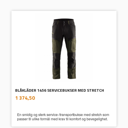
BLÅKLÄDER 1456 SERVICEBUKSER MED STRETCH
inkl.
Pris
1 374,50
mva.
En smidig og sterk service-/transportbukse med stretch som
passer til ulike formål med krav til komfort og bevegelighet.