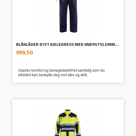
BLÅKLÄDER 6151 KJELEDRESS MED KNEPUTELOMMER
inkl.
Pris
999,50
mva.
Opplev komfort og bevegelsesfrihet samtidig som du
effektivt kan beskytte deg mot støv og skitt.