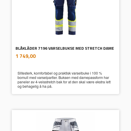
BLÅKLÄDER 7196 VARSELBUKSE MED STRETCH DAME
inkl.
Pris
1 749,00
mva.
Slitesterk, komfortabel og praktisk varselbuke i 100 %
bomull med varselpartier. Buksen med damepassform har
paneler av 4-veisstretch bak for at den skal være ekstra lett
og behagelig å ha på.