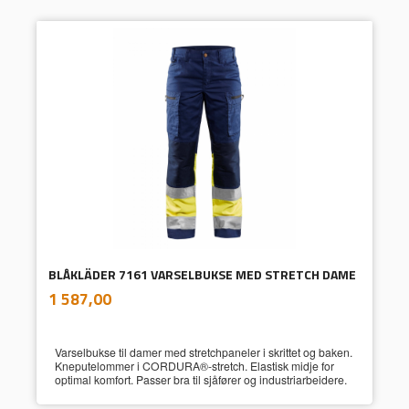
BLÅKLÄDER 7161 VARSELBUKSE MED STRETCH DAME
inkl.
Pris
1 587,00
mva.
Varselbukse til damer med stretchpaneler i skrittet og baken.
Kneputelommer i CORDURA®-stretch. Elastisk midje for
optimal komfort. Passer bra til sjåfører og industriarbeidere.