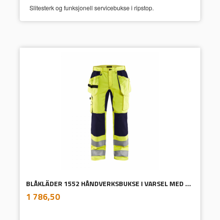
Slitesterk og funksjonell servicebukse i ripstop.
BLÅKLÄDER 1552 HÅNDVERKSBUKSE I VARSEL MED STRETCH GUL/M.BLÅ
inkl.
Pris
1 786,50
mva.