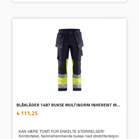
BLÅKLÄDER 1487 BUKSE MULTINORM INHERENT MED STRETCH
inkl.
Pris
4 111,25
mva.
KAN VÆRE TOMT FOR ENKELTE STØRRELSER!
Komfortabel, flammehemmende bukse med stretchfunksjon.