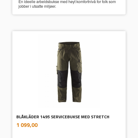
En ideelle arbeidsbukse med høyt komfortnivå for folk som
jobber i utsatte miljøer.
BLÅKLÄDER 1495 SERVICEBUKSE MED STRETCH
inkl.
Pris
1 099,00
mva.