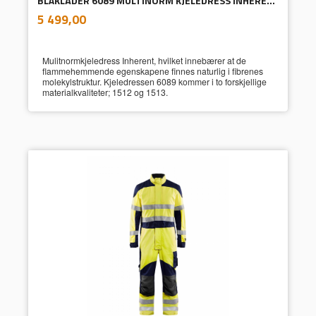
BLÅKLÄDER 6089 MULTINORM KJELEDRESS INHERENT
inkl.
Pris
5 499,00
mva.
Mulitnormkjeledress Inherent, hvilket innebærer at de
flammehemmende egenskapene finnes naturlig i fibrenes
molekylstruktur. Kjeledressen 6089 kommer i to forskjellige
materialkvaliteter; 1512 og 1513.