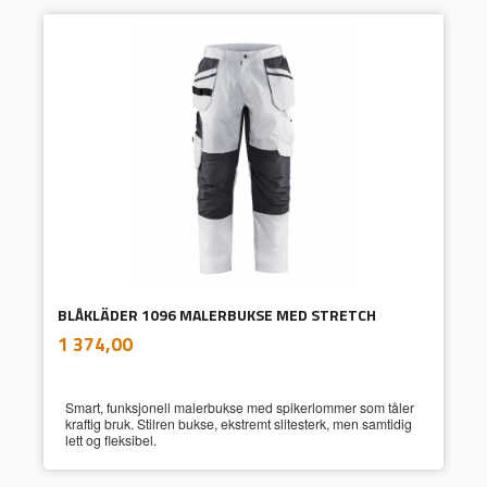
BLÅKLÄDER 1096 MALERBUKSE MED STRETCH
inkl.
Pris
1 374,00
mva.
Smart, funksjonell malerbukse med spikerlommer som tåler
kraftig bruk. Stilren bukse, ekstremt slitesterk, men samtidig
lett og fleksibel.