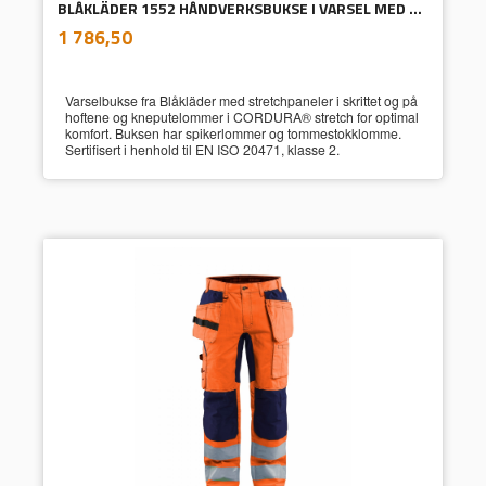
BLÅKLÄDER 1552 HÅNDVERKSBUKSE I VARSEL MED STRETCH HI-VIS RØD/SVART
inkl.
Pris
1 786,50
mva.
Varselbukse fra Blåkläder med stretchpaneler i skrittet og på
hoftene og kneputelommer i CORDURA® stretch for optimal
komfort. Buksen har spikerlommer og tommestokklomme.
Sertifisert i henhold til EN ISO 20471, klasse 2.